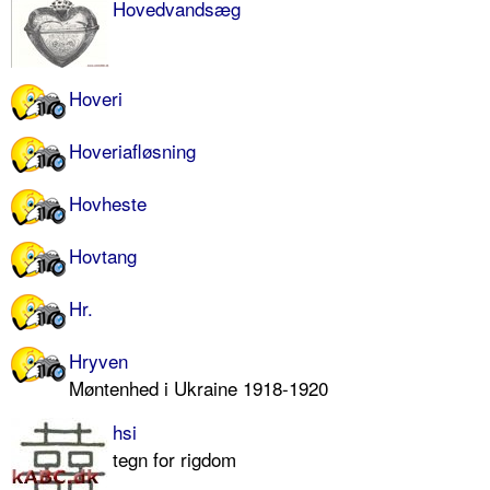
Hovedvandsæg
Hoveri
Hoveriafløsning
Hovheste
Hovtang
Hr.
Hryven
Møntenhed i Ukraine 1918-1920
hsi
tegn for rigdom