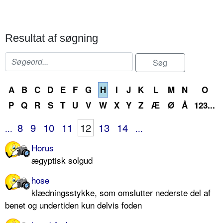
Resultat af søgning
A
B
C
D
E
F
G
H
I
J
K
L
M
N
O
P
Q
R
S
T
U
V
W
X
Y
Z
Æ
Ø
Å
123...
8
9
10
11
12
13
14
...
...
Horus
ægyptisk solgud
hose
klædningsstykke, som omslutter nederste del af
benet og undertiden kun delvis foden