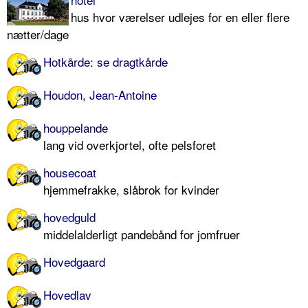
hus hvor værelser udlejes for en eller flere
nætter/dage
Hotkårde: se dragtkårde
Houdon, Jean-Antoine
houppelande
lang vid overkjortel, ofte pelsforet
housecoat
hjemmefrakke, slåbrok for kvinder
hovedguld
middelalderligt pandebånd for jomfruer
Hovedgaard
Hovedlav