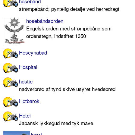
hosebånd
strømpebånd; pyntelig detalje ved herredragt
hosebåndsorden
Engelsk orden med strømpebånd som
ordenstegn, indstiftet 1350
Hoseynabad
Hospital
hostie
nadverbrød af tynd skive usyret hvedebrød
Hotbarok
Hotei
Japansk lykkegud med tyk mave
hotel