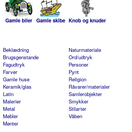
Gamle biler
Gamle skibe
Knob og knuder
Beklædning
Naturmateriale
Brugsgenstande
Ord/udtryk
Fagudtryk
Personer
Farver
Pynt
Gamle huse
Religion
Keramik/glas
Råvarer/materialer
Latin
Samlerobjekter
Malerier
Smykker
Metal
Stilarter
Møbler
Våben
Mønter