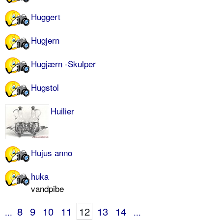
Huggert
Hugjern
Hugjærn -Skulper
Hugstol
Huilier
Hujus anno
huka
vandpibe
8
9
10
11
12
13
14
...
...