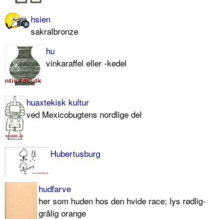
hsien
sakralbronze
hu
vinkaraffel eller -kedel
huaxtekisk kultur
ved Mexicobugtens nordlige del
Hubertusburg
hudfarve
her som huden hos den hvide race; lys rødlig-
grålig orange