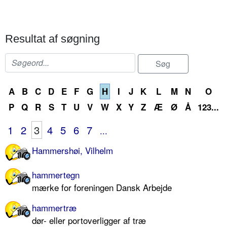
Resultat af søgning
A
B
C
D
E
F
G
H
I
J
K
L
M
N
O
P
Q
R
S
T
U
V
W
X
Y
Z
Æ
Ø
Å
123...
1
2
3
4
5
6
7
...
Hammershøi, Vilhelm
hammertegn
mærke for foreningen Dansk Arbejde
hammertræ
dør- eller portoverligger af træ