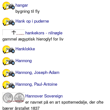
hangar
bygning til fly
Hank op i puderne
hankekors - nilnøgle
gammel ægyptisk hieroglyf for liv
Hanklokke
Hannong
Hannong, Joseph-Adam
Hannong, Paul-Antoine
Hannover Sovereign
er navnet på en art spottemedalje, der ofte
bærer årstallet 1837