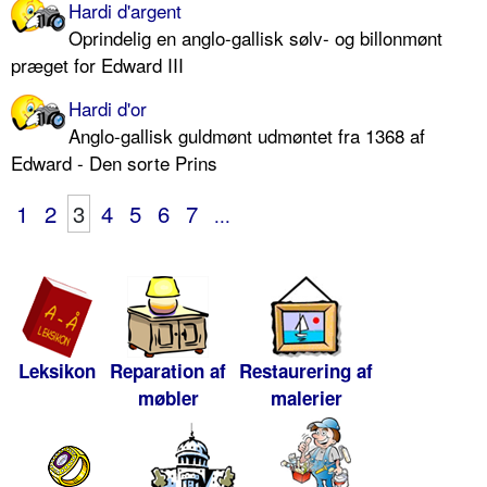
Hardi d'argent
Oprindelig en anglo-gallisk sølv- og billonmønt
præget for Edward III
Hardi d'or
Anglo-gallisk guldmønt udmøntet fra 1368 af
Edward - Den sorte Prins
1
2
3
4
5
6
7
...
Leksikon
Reparation af
Restaurering af
møbler
malerier