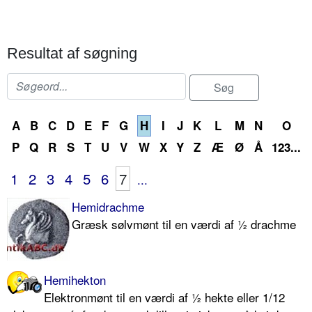
Resultat af søgning
A
B
C
D
E
F
G
H
I
J
K
L
M
N
O
P
Q
R
S
T
U
V
W
X
Y
Z
Æ
Ø
Å
123...
1
2
3
4
5
6
7
...
Hemidrachme
Græsk sølvmønt til en værdi af ½ drachme
Hemihekton
Elektronmønt til en værdi af ½ hekte eller 1/12