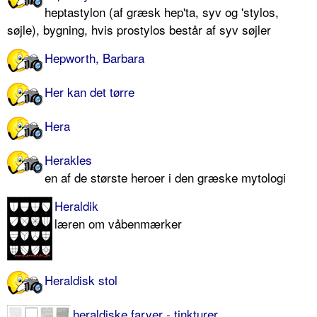
heptastylon (af græsk hep'ta, syv og 'stylos,
søjle), bygning, hvis prostylos består af syv søjler
Hepworth, Barbara
Her kan det tørre
Hera
Herakles
en af de største heroer i den græske mytologi
Heraldik
læren om våbenmærker
Heraldisk stol
heraldiske farver - tinkturer