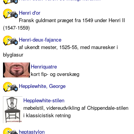
Henri d'or
Fransk guldmønt præget fra 1549 under Henri II
(1547-1559)
Henri-deux-fajance
af ukendt mester, 1525-55, med mauresker i
blyglasur
Henriquatre
kort fip- og overskæg
Hepplewhite, George
Hepplewhite-stilen
møbelstil, videreudvikling af Chippendale-stilen
i klassicistisk retning
heptastylon