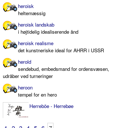
heroisk
heltemæssig
heroisk landskab
i højtidelig idealiserende ånd
heroisk realisme
det kunstneriske ideal for AHRR i USSR
herold
sendebud, embedsmand for ordensvæsen,
udråber ved turneringer
heroon
tempel for en hero
Herreböe - Herrebøe
1
2
3
4
5
6
7