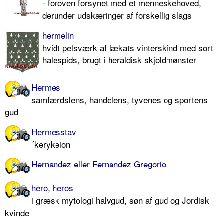
- foroven forsynet med et menneskehoved,
derunder udskæringer af forskellig slags
hermelin
hvidt pelsværk af lækats vinterskind med sort
halespids, brugt i heraldisk skjoldmønster
Hermes
samfærdslens, handelens, tyvenes og sportens
gud
Hermesstav
´kerykeion
Hernandez eller Fernandez Gregorio
hero, heros
i græsk mytologi halvgud, søn af gud og Jordisk
kvinde