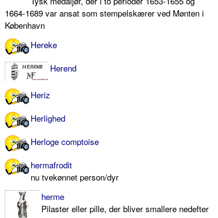
Tysk medaljør, der i to perioder 1653-1655 og
1664-1689 var ansat som stempelskærer ved Mønten i
København
Hereke
Herend
Heriz
Herlighed
Herloge comptoise
hermafrodit
nu tvekønnet person/dyr
herme
Pilaster eller pille, der bliver smallere nedefter