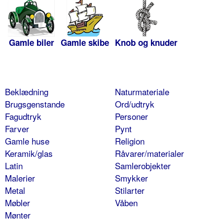
Gamle biler
Gamle skibe
Knob og knuder
Beklædning
Naturmateriale
Brugsgenstande
Ord/udtryk
Fagudtryk
Personer
Farver
Pynt
Gamle huse
Religion
Keramik/glas
Råvarer/materialer
Latin
Samlerobjekter
Malerier
Smykker
Metal
Stilarter
Møbler
Våben
Mønter