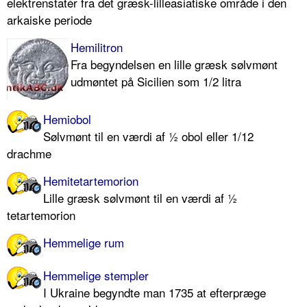
elektrenstatér fra det græsk-lilleasiatiske område i den
arkaiske periode
Hemilitron
Fra begyndelsen en lille græsk sølvmønt
udmøntet på Sicilien som 1/2 litra
Hemiobol
Sølvmønt til en værdi af ½ obol eller 1/12
drachme
Hemitetartemorion
Lille græsk sølvmønt til en værdi af ½
tetartemorion
Hemmelige rum
Hemmelige stempler
I Ukraine begyndte man 1735 at efterpræge