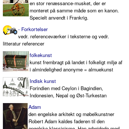
en stor renæssance-musket, der er
monteret på samme måde som en kanon.
Specielt anvendt i Frankrig.
- Forkortelser
vedr. referenceværker i teksterne og vedr.
litteratur referencer
folkekunst
kunst frembragt på landet i folkeligt miljø af
i almindelighed anonyme = almuekunst
Indisk kunst
Forindien med Ceylon i Bagindien,
Indonesien, Nepal og Øst-Turkestan
Adam
den engelske arkitekt og møbelkunstner
Robert Adam kaldes faderen til den
engelske klassicisme. Han arbejdede med