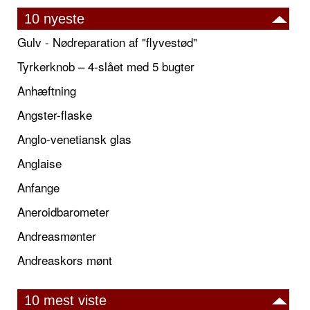
10 nyeste
Gulv - Nødreparation af "flyvestød"
Tyrkerknob – 4-slået med 5 bugter
Anhæftning
Angster-flaske
Anglo-venetiansk glas
Anglaise
Anfange
Aneroidbarometer
Andreasmønter
Andreaskors mønt
10 mest viste