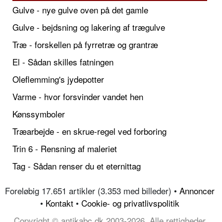
Gulve - nye gulve oven på det gamle
Gulve - bejdsning og lakering af trægulve
Træ - forskellen på fyrretræ og grantræ
El - Sådan skilles fatningen
Oleflemming's jydepotter
Varme - hvor forsvinder vandet hen
Kønssymboler
Træarbejde - en skrue-regel ved forboring
Trin 6 - Rensning af maleriet
Tag - Sådan renser du et eternittag
Foreløbig 17.651 artikler (3.353 med billeder) •
Annoncer
•
Kontakt
•
Cookie- og privatlivspolitik
Copyright © antikabc.dk 2003-2026, Alle rettigheder