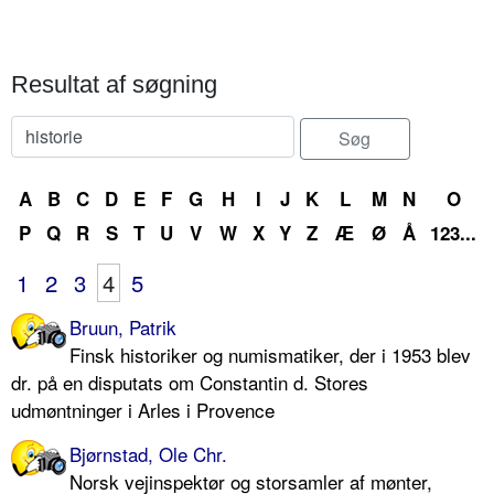
Resultat af søgning
A
B
C
D
E
F
G
H
I
J
K
L
M
N
O
P
Q
R
S
T
U
V
W
X
Y
Z
Æ
Ø
Å
123...
1
2
3
4
5
Bruun, Patrik
Finsk historiker og numismatiker, der i 1953 blev
dr. på en disputats om Constantin d. Stores
udmøntninger i Arles i Provence
Bjørnstad, Ole Chr.
Norsk vejinspektør og storsamler af mønter,