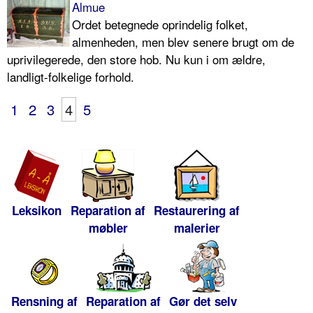
Almue
Ordet betegnede oprindelig folket,
almenheden, men blev senere brugt om de
uprivilegerede, den store hob. Nu kun i om ældre,
landligt-folkelige forhold.
1
2
3
4
5
Leksikon
Reparation af
Restaurering af
møbler
malerier
Rensning af
Reparation af
Gør det selv