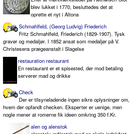
blev lukket i 1770, besluttedes det at
oprette et nyt i Altona
Schmahlfeld, (Georg Ludvig) Friederich
Fritz Schmahlfeld, Friederich (1829-1907). Tysk
gravør og medaljør. I 1852 ansat som medaljør på V.
Christesens prægeanstalt i Slagelse
restauration restaurant
En restaurant er et spisested, der mod betaling
serverer mad og drikke
Check
Der er tilsyneladende ingen sikre oplysninger om,
hvem der opfandt checken. Eksperter er uenige, men
nogle mener at romerne fik ideen omkring 350 f.Kr.
alen og alenstok
alenstok: målestok med en skala indskåret