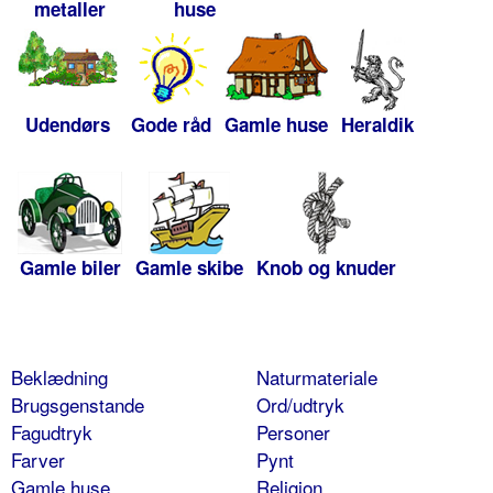
metaller
huse
Udendørs
Gode råd
Gamle huse
Heraldik
Gamle biler
Gamle skibe
Knob og knuder
Beklædning
Naturmateriale
Brugsgenstande
Ord/udtryk
Fagudtryk
Personer
Farver
Pynt
Gamle huse
Religion