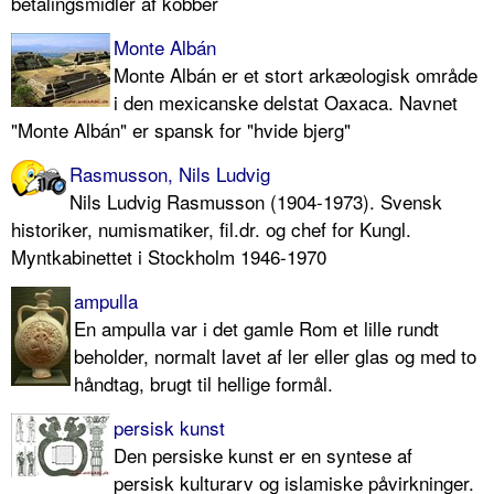
betalingsmidler af kobber
Monte Albán
Monte Albán er et stort arkæologisk område
i den mexicanske delstat Oaxaca. Navnet
"Monte Albán" er spansk for "hvide bjerg"
Rasmusson, Nils Ludvig
Nils Ludvig Rasmusson (1904-1973). Svensk
historiker, numismatiker, fil.dr. og chef for Kungl.
Myntkabinettet i Stockholm 1946-1970
ampulla
En ampulla var i det gamle Rom et lille rundt
beholder, normalt lavet af ler eller glas og med to
håndtag, brugt til hellige formål.
persisk kunst
Den persiske kunst er en syntese af
persisk kulturarv og islamiske påvirkninger.