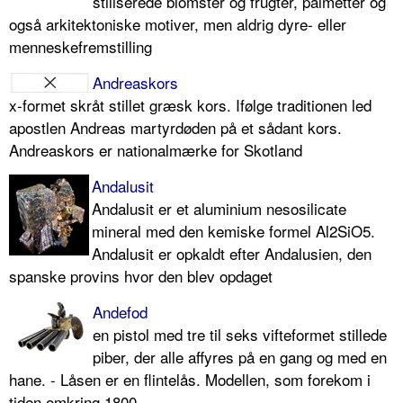
stiliserede blomster og frugter, palmetter og
også arkitektoniske motiver, men aldrig dyre- eller
menneskefremstilling
Andreaskors
x-formet skråt stillet græsk kors. Ifølge traditionen led
apostlen Andreas martyrdøden på et sådant kors.
Andreaskors er nationalmærke for Skotland
Andalusit
Andalusit er et aluminium nesosilicate
mineral med den kemiske formel Al2SiO5.
Andalusit er opkaldt efter Andalusien, den
spanske provins hvor den blev opdaget
Andefod
en pistol med tre til seks vifteformet stillede
piber, der alle affyres på en gang og med en
hane. - Låsen er en flintelås. Modellen, som forekom i
tiden omkring 1800