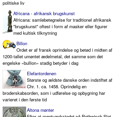
politiske liv
Africana - afrikansk brugskunst
Africana: samlebetegnelse for traditionel afrikansk
"brugskunst" oftest i form af masker eller figurer
med kultisk tilknytning
Billon
Ordet er af fransk oprindelse og betød i midten af
1200-tallet umøntet ædelmetal, det samme som det
engelske »bullion« stadig betyder i dag
Elefantordenen
Største og ældste danske orden indstiftet af
Chr. 1. ca. 1458. Oprindelig en
broderskabsorden, som i udførelse og opbygning har
varieret i den første tid
Altona mønter
Efter at møntværkstedet på Rethwisch Slot