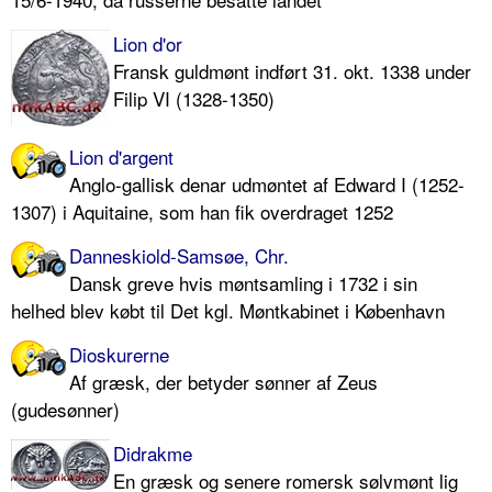
Lion d'or
Fransk guldmønt indført 31. okt. 1338 under
Filip VI (1328-1350)
Lion d'argent
Anglo-gallisk denar udmøntet af Edward I (1252-
1307) i Aquitaine, som han fik overdraget 1252
Danneskiold-Samsøe, Chr.
Dansk greve hvis møntsamling i 1732 i sin
helhed blev købt til Det kgl. Møntkabinet i København
Dioskurerne
Af græsk, der betyder sønner af Zeus
(gudesønner)
Didrakme
En græsk og senere romersk sølvmønt lig