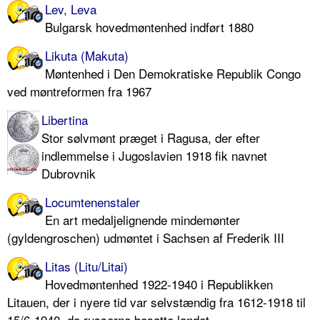
Lev, Leva
Bulgarsk hovedmøntenhed indført 1880
Likuta (Makuta)
Møntenhed i Den Demokratiske Republik Congo
ved møntreformen fra 1967
Libertina
Stor sølvmønt præget i Ragusa, der efter
indlemmelse i Jugoslavien 1918 fik navnet
Dubrovnik
Locumtenenstaler
En art medaljelignende mindemønter
(gyldengroschen) udmøntet i Sachsen af Frederik III
Litas (Litu/Litai)
Hovedmøntenhed 1922-1940 i Republikken
Litauen, der i nyere tid var selvstændig fra 1612-1918 til
15/6-1940, da russerne besatte landet