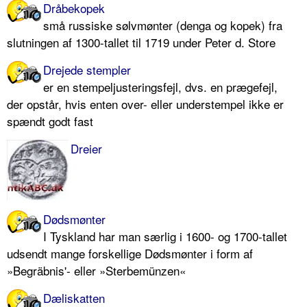
Dråbekopek
små russiske sølvmønter (denga og kopek) fra
slutningen af 1300-tallet til 1719 under Peter d. Store
Drejede stempler
er en stempeljusteringsfejl, dvs. en prægefejl,
der opstår, hvis enten over- eller understempel ikke er
spændt godt fast
Dreier
Dødsmønter
I Tyskland har man særlig i 1600- og 1700-tallet
udsendt mange forskellige Dødsmønter i form af
»Begräbnis'- eller »Sterbemünzen«
Dæliskatten