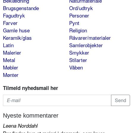
Beklædning
Naturmateriale
Brugsgenstande
Ord/udtryk
Fagudtryk
Personer
Farver
Pynt
Gamle huse
Religion
Keramik/glas
Råvarer/materialer
Latin
Samlerobjekter
Malerier
Smykker
Metal
Stilarter
Møbler
Våben
Mønter
Tilmeld nyhedsmail her
Nyeste kommentarer
Leena Norddahl