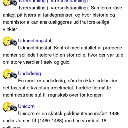
Tværsamling (Tværsnitssamling)
Tværsamling (Tværsnitssamling): Samlerområde
anlagt på tværs af landegrænser, og hvor historie og
mønthistorie kan anskueliggøres ud fra forskellige
vinkler
Udmøntningstal
Udmøntningstal: Kontrol med antallet af prægede
mønter spillede i ældre tid en stor rolle, hvor der var tale
om store værdier i sølv og guld
Underlødig
En mønt er underlødig, når den ikke indeholder
det fastsatte kvantum ædelmetal. I ældre tid måtte
møntmestrene stå til regnskab over for kongen
Unicorn
Unicorn er en skotsk guldmønttype indført 1486
under James III (1460-1488) med en værdi af 18
shillings