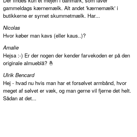
Der findes kun et mejeri i danmark, som laver
gammeldags kærnemælk. Alt andet 'kærnemælk' i
butikkerne er syrnet skummetmælk. Har...
Nicolas
Hvor køber man kavs (eller kaus..)?
Amalie
Hejsa :-) Er der nogen der kender farvekoden er på den
originale almueblå? 🤞
Ulrik Bencard
Hej - hvad nu hvis man har et forsølvet armbånd, hvor
meget af sølvet er væk, og man gerne vil fjerne det helt.
Sådan at det...