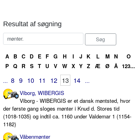
Resultat af søgning
A
B
C
D
E
F
G
H
I
J
K
L
M
N
O
P
Q
R
S
T
U
V
W
X
Y
Z
Æ
Ø
Å
123...
8
9
10
11
12
13
14
...
...
Viborg, WIBERGIS
Viborg - WIBERGIS er et dansk møntsted, hvor
der første gang sloges mønter i Knud d. Stores tid
(1018-1035) og indtil ca. 1160 under Valdemar 1 (1154-
1182)
Våbenmønter