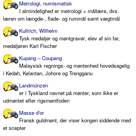
Metrologi, numismatisk
I almindelighed er metrologi = mållære, dvs.
læren om længde-, flade- og rummål samt vægtmål
Kullrich, Wilhelm
Tysk medaljør og møntgravør, elev af sin far,
medaljøren Karl Fischer
Kupang – Coupang
Malaysisk regnings- og møntenhed hovedsagelig
i Kedah, Kelantan, Johore og Trengganu
Landmünzen
er i Tyskland navnet på mønter, som ikke er
udmøntet efter rigsmøntfoden
Masse d'or
Fransk guldmønt, der viser kongen siddende med
et scepter