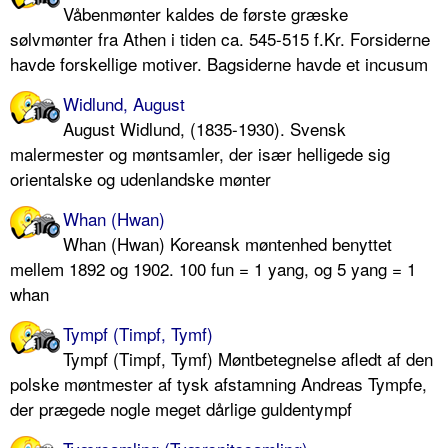
Våbenmønter kaldes de første græske
sølvmønter fra Athen i tiden ca. 545-515 f.Kr. Forsiderne
havde forskellige motiver. Bagsiderne havde et incusum
Widlund, August
August Widlund, (1835-1930). Svensk
malermester og møntsamler, der især helligede sig
orientalske og udenlandske mønter
Whan (Hwan)
Whan (Hwan) Koreansk møntenhed benyttet
mellem 1892 og 1902. 100 fun = 1 yang, og 5 yang = 1
whan
Tympf (Timpf, Tymf)
Tympf (Timpf, Tymf) Møntbetegnelse afledt af den
polske møntmester af tysk afstamning Andreas Tympfe,
der prægede nogle meget dårlige guldentympf