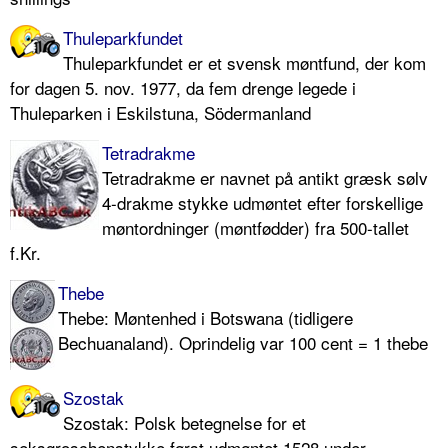
Thuleparkfundet
Thuleparkfundet er et svensk møntfund, der kom
for dagen 5. nov. 1977, da fem drenge legede i
Thuleparken i Eskilstuna, Södermanland
Tetradrakme
Tetradrakme er navnet på antikt græsk sølv
4-drakme stykke udmøntet efter forskellige
møntordninger (møntfødder) fra 500-tallet
f.Kr.
Thebe
Thebe: Møntenhed i Botswana (tidligere
Bechuanaland). Oprindelig var 100 cent = 1 thebe
Szostak
Szostak: Polsk betegnelse for et
seksgroschenstykke først udmøntet 1528 under