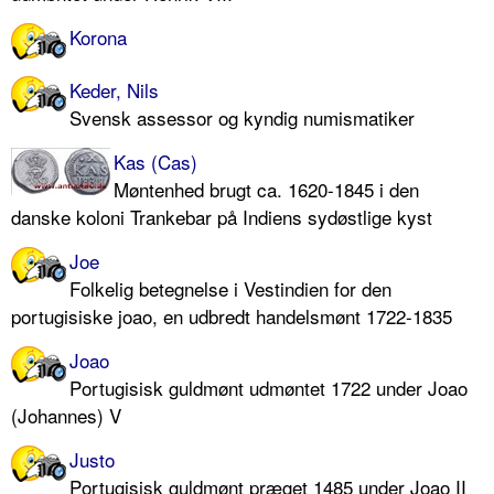
Korona
Keder, Nils
Svensk assessor og kyndig numismatiker
Kas (Cas)
Møntenhed brugt ca. 1620-1845 i den
danske koloni Trankebar på Indiens sydøstlige kyst
Joe
Folkelig betegnelse i Vestindien for den
portugisiske joao, en udbredt handelsmønt 1722-1835
Joao
Portugisisk guldmønt udmøntet 1722 under Joao
(Johannes) V
Justo
Portugisisk guldmønt præget 1485 under Joao II