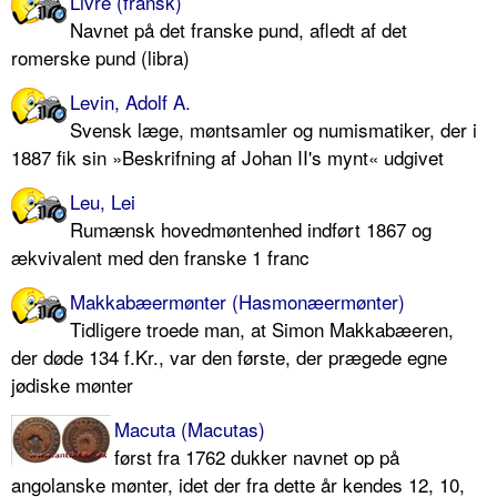
Livre (fransk)
Navnet på det franske pund, afledt af det
romerske pund (libra)
Levin, Adolf A.
Svensk læge, møntsamler og numismatiker, der i
1887 fik sin »Beskrifning af Johan II's mynt« udgivet
Leu, Lei
Rumænsk hovedmøntenhed indført 1867 og
ækvivalent med den franske 1 franc
Makkabæermønter (Hasmonæermønter)
Tidligere troede man, at Simon Makkabæeren,
der døde 134 f.Kr., var den første, der prægede egne
jødiske mønter
Macuta (Macutas)
først fra 1762 dukker navnet op på
angolanske mønter, idet der fra dette år kendes 12, 10,