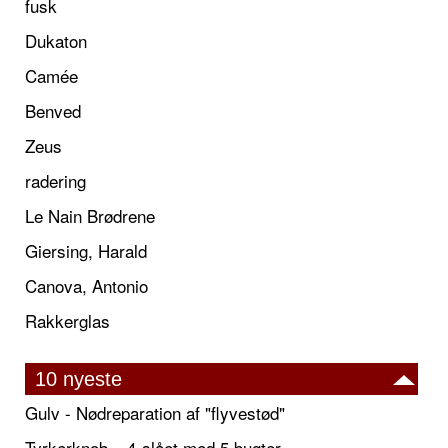
fusk
Dukaton
Camée
Benved
Zeus
radering
Le Nain Brødrene
Giersing, Harald
Canova, Antonio
Rakkerglas
10 nyeste
Gulv - Nødreparation af "flyvestød"
Tyrkerknob – 4-slået med 5 bugter