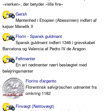
»vierken«, der betyder »lille fire«
Gersh
Møntenhed i Etiopien (Abessinien) indført af
kejser Menelik II
Florin - Spansk guldmønt
Spansk guldmønt indført 1346 i grevskabet
Barcelona og Valencia af Pedro IV de Aragon
Feltmønter
En art nødmønter nært beslægtet med
belejringsmønter
Fiorino d'argento
Florentinsk sølvgroschen udmøntet fra
omkring 1182
Finvægt (Nettovægt)