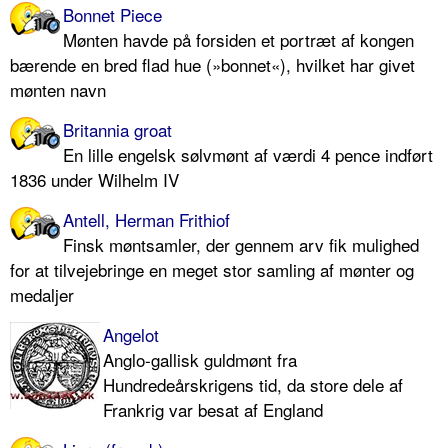
Bonnet Piece
Mønten havde på forsiden et portræt af kongen
bærende en bred flad hue (»bonnet«), hvilket har givet
mønten navn
Britannia groat
En lille engelsk sølvmønt af værdi 4 pence indført
1836 under Wilhelm IV
Antell, Herman Frithiof
Finsk møntsamler, der gennem arv fik mulighed
for at tilvejebringe en meget stor samling af mønter og
medaljer
Angelot
Anglo-gallisk guldmønt fra
Hundredeårskrigens tid, da store dele af
Frankrig var besat af England