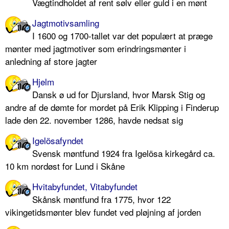
Vægtindholdet af rent sølv eller guld i en mønt
Jagtmotivsamling
I 1600 og 1700-tallet var det populært at præge
mønter med jagtmotiver som erindringsmønter i
anledning af store jagter
Hjelm
Dansk ø ud for Djursland, hvor Marsk Stig og
andre af de dømte for mordet på Erik Klipping i Finderup
lade den 22. november 1286, havde nedsat sig
Igelösafyndet
Svensk møntfund 1924 fra Igelösa kirkegård ca.
10 km nordøst for Lund i Skåne
Hvitabyfundet, Vitabyfundet
Skånsk møntfund fra 1775, hvor 122
vikingetidsmønter blev fundet ved pløjning af jorden