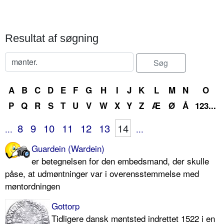
Resultat af søgning
A
B
C
D
E
F
G
H
I
J
K
L
M
N
O
P
Q
R
S
T
U
V
W
X
Y
Z
Æ
Ø
Å
123...
8
9
10
11
12
13
14
...
...
Guardein (Wardein)
er betegnelsen for den embedsmand, der skulle
påse, at udmøntninger var i overensstemmelse med
møntordningen
Gottorp
Tidligere dansk møntsted indrettet 1522 i en