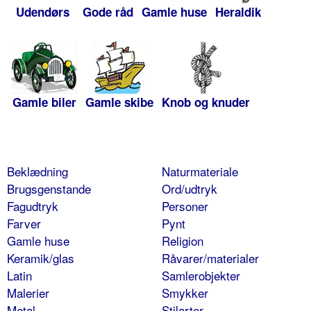
Udendørs
Gode råd
Gamle huse
Heraldik
Gamle biler
Gamle skibe
Knob og knuder
Beklædning
Naturmateriale
Brugsgenstande
Ord/udtryk
Fagudtryk
Personer
Farver
Pynt
Gamle huse
Religion
Keramik/glas
Råvarer/materialer
Latin
Samlerobjekter
Malerier
Smykker
Metal
Stilarter