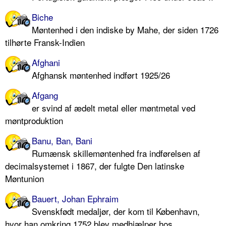
Biche
Møntenhed i den indiske by Mahe, der siden 1726
tilhørte Fransk-Indien
Afghani
Afghansk møntenhed indført 1925/26
Afgang
er svind af ædelt metal eller møntmetal ved
møntproduktion
Banu, Ban, Bani
Rumænsk skillemøntenhed fra indførelsen af
decimalsystemet i 1867, der fulgte Den latinske
Møntunion
Bauert, Johan Ephraim
Svenskfødt medaljør, der kom til København,
hvor han omkring 1752 blev medhjælper hos