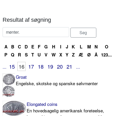
Resultat af søgning
A
B
C
D
E
F
G
H
I
J
K
L
M
N
O
P
Q
R
S
T
U
V
W
X
Y
Z
Æ
Ø
Å
123...
15
16
17
18
19
20
21
...
...
Groat
Engelske, skotske og spanske sølvmønter
Elongated coins
En hovedsagelig amerikansk foreteelse,