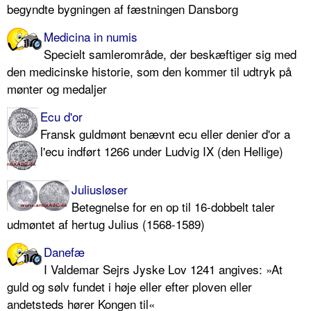
begyndte bygningen af fæstningen Dansborg
Medicina in numis
Specielt samlerområde, der beskæftiger sig med
den medicinske historie, som den kommer til udtryk på
mønter og medaljer
Ecu d'or
Fransk guldmønt benævnt ecu eller denier d'or a
l'ecu indført 1266 under Ludvig IX (den Hellige)
Juliusløser
Betegnelse for en op til 16-dobbelt taler
udmøntet af hertug Julius (1568-1589)
Danefæ
I Valdemar Sejrs Jyske Lov 1241 angives: »At
guld og sølv fundet i høje eller efter ploven eller
andetsteds hører Kongen til«