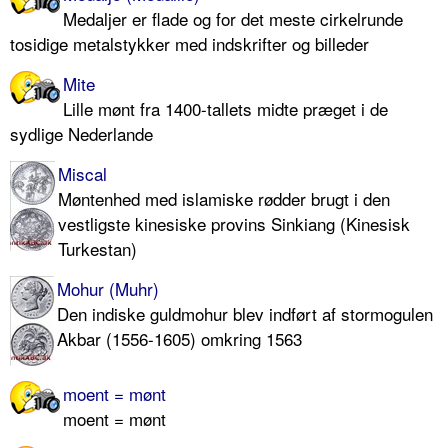
Medaljer er flade og for det meste cirkelrunde
tosidige metalstykker med indskrifter og billeder
Mite
Lille mønt fra 1400-tallets midte præget i de
sydlige Nederlande
Miscal
Møntenhed med islamiske rødder brugt i den
vestligste kinesiske provins Sinkiang (Kinesisk
Turkestan)
Mohur (Muhr)
Den indiske guldmohur blev indført af stormogulen
Akbar (1556-1605) omkring 1563
moent = mønt
moent = mønt