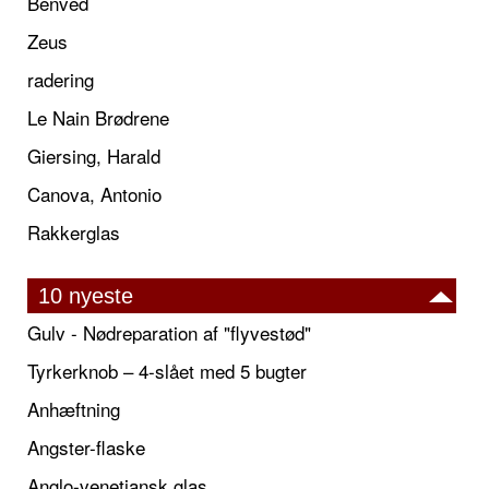
Benved
Zeus
radering
Le Nain Brødrene
Giersing, Harald
Canova, Antonio
Rakkerglas
10 nyeste
Gulv - Nødreparation af "flyvestød"
Tyrkerknob – 4-slået med 5 bugter
Anhæftning
Angster-flaske
Anglo-venetiansk glas