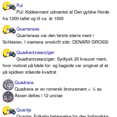
Pul
Pul: Kobbermønt udmøntet af Den gyldne Horde
fra 1200-tallet og til ca. år 1500
Quartenses
Quartenses var den første større mønt i
Schlesien. I møntens omskrift står: DENARII GROSSI
Quadrantzwanziger
Quadrantzwanziger: Sydtysk 20 kreuzer mønt,
hvor motivet på både for- og bagside var omgivet af et
på spidsen stående kvadrat
Quadrans
Quadrans er en romersk bronzemønt = ¼ as.
Assen deltes i 12 unciae
Quartje
Quartje: Folkelig betegnelse for den hollandske