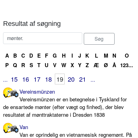
Resultat af søgning
A
B
C
D
E
F
G
H
I
J
K
L
M
N
O
P
Q
R
S
T
U
V
W
X
Y
Z
Æ
Ø
Å
123...
15
16
17
18
19
20
21
...
...
Vereinsmünzen
Vereinsmünzen er en betegnelse i Tyskland for
de ensartede mønter (efter vægt og finhed), der blev
resultatet af mønttraktaterne i Dresden 1838
Van
Van er oprindelig en vietnamesisk regnemønt. På