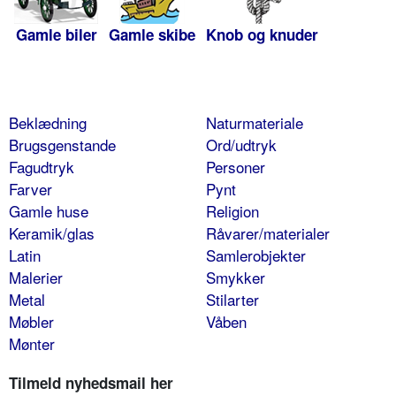
Gamle biler
Gamle skibe
Knob og knuder
Beklædning
Naturmateriale
Brugsgenstande
Ord/udtryk
Fagudtryk
Personer
Farver
Pynt
Gamle huse
Religion
Keramik/glas
Råvarer/materialer
Latin
Samlerobjekter
Malerier
Smykker
Metal
Stilarter
Møbler
Våben
Mønter
Tilmeld nyhedsmail her