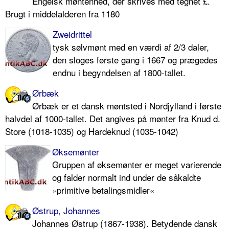
Engelsk møntenhed, der skrives med tegnet £.
Brugt i middelalderen fra 1180
Zweidrittel
tysk sølvmønt med en værdi af 2/3 daler,
den sloges første gang i 1667 og prægedes
endnu i begyndelsen af 1800-tallet.
Ørbæk
Ørbæk er et dansk møntsted i Nordjylland i første
halvdel af 1000-tallet. Det angives på mønter fra Knud d.
Store (1018-1035) og Hardeknud (1035-1042)
Øksemønter
Gruppen af øksemønter er meget varierende
og falder normalt ind under de såkaldte
»primitive betalingsmidler«
Østrup, Johannes
Johannes Østrup (1867-1938). Betydende dansk