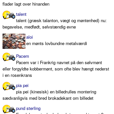
flader lagt over hinanden
talent
talent (græsk talanton, vægt og møntenhed) nu:
begavelse, medfødt, selvstændig evne
aloi
en mønts lovbundne metalværdi
Pacem
Pacem var i Frankrig navnet på den sølvmønt
eller forgyldte kobbermønt, som ofte blev hængt nederst
i en rosenkrans
pia pei
pia pei (kinesisk) en billedrulles montering
sædvanligvis med bred brokadekant om billedet
pund sterling