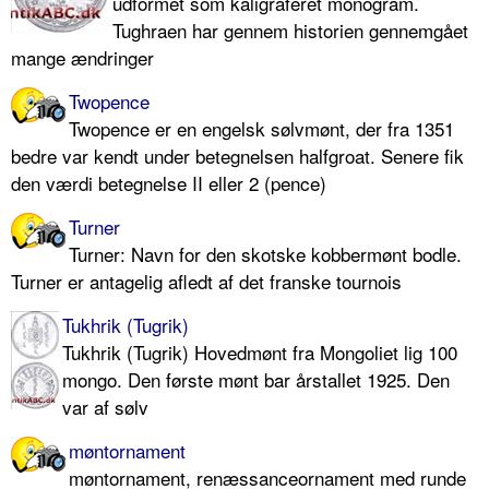
udformet som kaligraferet monogram.
Tughraen har gennem historien gennemgået
mange ændringer
Twopence
Twopence er en engelsk sølvmønt, der fra 1351
bedre var kendt under betegnelsen halfgroat. Senere fik
den værdi betegnelse II eller 2 (pence)
Turner
Turner: Navn for den skotske kobbermønt bodle.
Turner er antagelig afledt af det franske tournois
Tukhrik (Tugrik)
Tukhrik (Tugrik) Hovedmønt fra Mongoliet lig 100
mongo. Den første mønt bar årstallet 1925. Den
var af sølv
møntornament
møntornament, renæssanceornament med runde