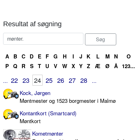
Resultat af søgning
A
B
C
D
E
F
G
H
I
J
K
L
M
N
O
P
Q
R
S
T
U
V
W
X
Y
Z
Æ
Ø
Å
123...
22
23
24
25
26
27
28
...
...
Kock, Jørgen
Møntmester og 1523 borgmester i Malmø
Kontantkort (Smartcard)
Møntkort
Kometmønter