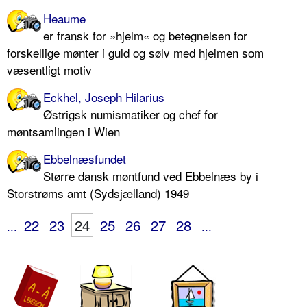
Heaume
er fransk for »hjelm« og betegnelsen for
forskellige mønter i guld og sølv med hjelmen som
væsentligt motiv
Eckhel, Joseph Hilarius
Østrigsk numismatiker og chef for
møntsamlingen i Wien
Ebbelnæsfundet
Større dansk møntfund ved Ebbelnæs by i
Storstrøms amt (Sydsjælland) 1949
22
23
24
25
26
27
28
...
...