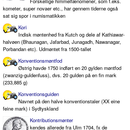
Forskellige himmelfænomener, som f.eks.
kometer, super novaer etc., har gennem tiderne også
sat sig spor i numismatikken
Kori
Indisk møntenhed fra Kutch og dele af Kathiawar-
halvøen (Bhaunagan, Jafarbad, Junagadh, Nawanagar,
Porbandan etc). Udmøntet fra 1500-tallet
Konventionsmøntfod
Østrig havde 1750 indført en 20 gylden møntfod
(zwanzig-guldenfuss), dvs. 20 gulden på en fin mark
(233,885 g)
Konventionsguiden
Navnet på den halve konventionstaler (XX eine
feine mark) i Sydtyskland
Kontributionsmønter
kendes allerede fra Ulm 1704, fx de