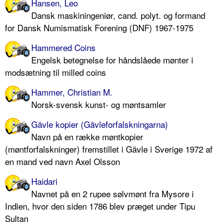
Hansen, Leo
Dansk maskiningeniør, cand. polyt. og formand
for Dansk Numismatisk Forening (DNF) 1967-1975
Hammered Coins
Engelsk betegnelse for håndslåede mønter i
modsætning til milled coins
Hammer, Christian M.
Norsk-svensk kunst- og møntsamler
Gävle kopier (Gävleforfalskningarna)
Navn på en række møntkopier
(møntforfalskninger) fremstillet i Gävle i Sverige 1972 af
en mand ved navn Axel Olsson
Haidari
Navnet på en 2 rupee sølvmønt fra Mysore i
Indien, hvor den siden 1786 blev præget under Tipu
Sultan