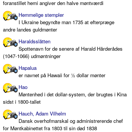
foranstillet hemi angiver den halve møntværdi
Hemmelige stempler
I Ukraine begyndte man 1735 at efterpræge
andre landes guldmønter
Haraldsslåtten
Spottenavn for de senere af Harald Hårderådes
(1047-1066) udmøntninger
Hapalua
er navnet på Hawaii for ½ dollar mønter
Hao
Møntenhed i det dollar-system, der brugtes i Kina
sidst i 1800-tallet
Hauch, Adam Vilhelm
Dansk overhofmarskal og administrerende chef
for Møntkabinettet fra 1803 til sin død 1838