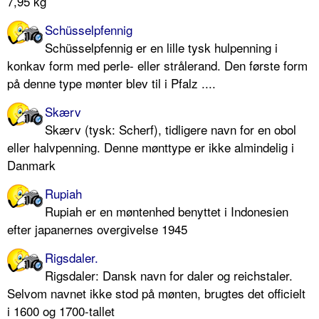
7,95 kg
Schüsselpfennig
Schüsselpfennig er en lille tysk hulpenning i
konkav form med perle- eller strålerand. Den første form
på denne type mønter blev til i Pfalz ....
Skærv
Skærv (tysk: Scherf), tidligere navn for en obol
eller halvpenning. Denne mønttype er ikke almindelig i
Danmark
Rupiah
Rupiah er en møntenhed benyttet i Indonesien
efter japanernes overgivelse 1945
Rigsdaler.
Rigsdaler: Dansk navn for daler og reichstaler.
Selvom navnet ikke stod på mønten, brugtes det officielt
i 1600 og 1700-tallet