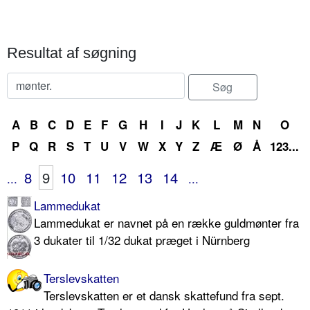
Resultat af søgning
A
B
C
D
E
F
G
H
I
J
K
L
M
N
O
P
Q
R
S
T
U
V
W
X
Y
Z
Æ
Ø
Å
123...
8
9
10
11
12
13
14
...
...
Lammedukat
Lammedukat er navnet på en række guldmønter fra
3 dukater til 1/32 dukat præget i Nürnberg
Terslevskatten
Terslevskatten er et dansk skattefund fra sept.