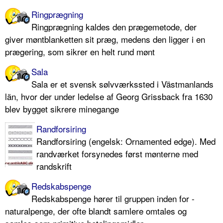
Ringprægning
Ringprægning kaldes den prægemetode, der
giver møntblanketten sit præg, medens den ligger i en
prægering, som sikrer en helt rund mønt
Sala
Sala er et svensk sølvværkssted i Västmanlands
län, hvor der under ledelse af Georg Grissback fra 1630
blev bygget sikrere minegange
Randforsiring
Randforsiring (engelsk: Ornamented edge). Med
randværket forsynedes først mønterne med
randskrift
Redskabspenge
Redskabspenge hører til gruppen inden for -
naturalpenge, der ofte blandt samlere omtales og