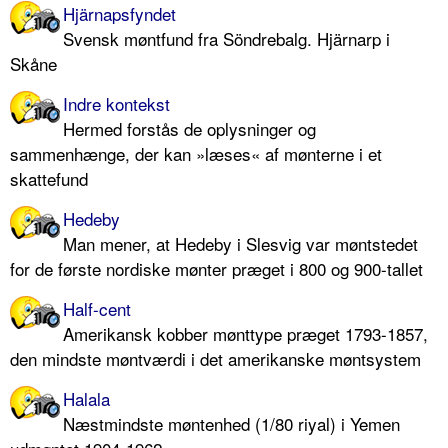
Hjärnapsfyndet
Svensk møntfund fra Söndrebalg. Hjärnarp i
Skåne
Indre kontekst
Hermed forstås de oplysninger og
sammenhænge, der kan »læses« af mønterne i et
skattefund
Hedeby
Man mener, at Hedeby i Slesvig var møntstedet
for de første nordiske mønter præget i 800 og 900-tallet
Half-cent
Amerikansk kobber mønttype præget 1793-1857,
den mindste møntværdi i det amerikanske møntsystem
Halala
Næstmindste møntenhed (1/80 riyal) i Yemen