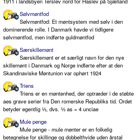
1911 i landsbyen Terslev nord for Haslev på Sjælland
Sølvmøntfod
Sølvmøntfod: Et møntsystem med sølv i den
dominerende rolle. I Danmark havde vi tidligere
sølvmøntfod, men indførte guldmøntfod
Særskillemønt
Særskillemønt er et særligt navn for den nye
skillemønt i Danmark og Norge indførte efter at den
Skandinaviske Møntunion var ophørt 1924
Triens
Triens er en møntenhed, der optræder i de støbte
aes grave serier fra Den romerske Republiks tid. Ordet
betyder egentlig ⅓, dvs. ⅓ as = 4 unciae
Mule penge
Mule penge - mule mønter er en folkelig
betegnelse for skillinge og dobbelthvide uden årstal