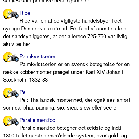
samles som primitive betalingsmidler
Ribe
Ribe var en af de vigtigste handelsbyer i det
sydlige Danmark i ældre tid. Fra fund af sceattas kan
det sandsynliggøres, at der allerede 725-750 var livlig
aktivitet her
Palmkvistserien
Palmkvistserien er en svensk betegnelse for en
række kobbermønter præget under Karl XIV Johan i
Stockholm 1832-33
Pei
Pei: Thailandsk møntenhed, der også ses anført
som pa, phai, painung, sio, sieu, siew eller see-o
Parallelmøntfod
Parallelmøntfod betegner det ældste og indtil
1800-tallet næsten enerådende system, hvor guld- og