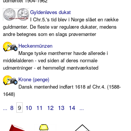
udmøntet 1904-1962
Gyldenløves dukat
I Chr.5.'s tid blev i Norge slået en række
guldmønter. De fleste var regulære dukater, medens
andre betegnes som en slags prøvemønter
Heckenmünzen
Mange tyske møntherrer havde allerede i
middelalderen - ved siden af deres normale
udmøntninger - et hemmeligt møntværksted
Krone (penge)
Dansk møntenhed indført 1618 af Chr.4. (1588-
1648)
8
9
10
11
12
13
14
...
...