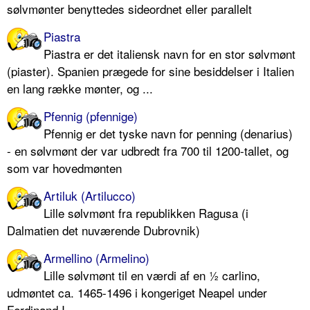
sølvmønter benyttedes sideordnet eller parallelt
Piastra
Piastra er det italiensk navn for en stor sølvmønt
(piaster). Spanien prægede for sine besiddelser i Italien
en lang række mønter, og ...
Pfennig (pfennige)
Pfennig er det tyske navn for penning (denarius)
- en sølvmønt der var udbredt fra 700 til 1200-tallet, og
som var hovedmønten
Artiluk (Artilucco)
Lille sølvmønt fra republikken Ragusa (i
Dalmatien det nuværende Dubrovnik)
Armellino (Armelino)
Lille sølvmønt til en værdi af en ½ carlino,
udmøntet ca. 1465-1496 i kongeriget Neapel under
Ferdinand I