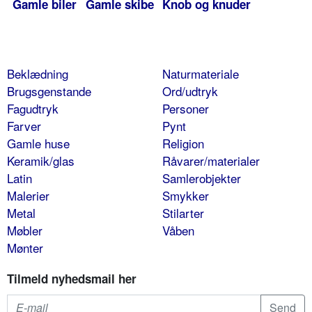
Gamle biler
Gamle skibe
Knob og knuder
Beklædning
Naturmateriale
Brugsgenstande
Ord/udtryk
Fagudtryk
Personer
Farver
Pynt
Gamle huse
Religion
Keramik/glas
Råvarer/materialer
Latin
Samlerobjekter
Malerier
Smykker
Metal
Stilarter
Møbler
Våben
Mønter
Tilmeld nyhedsmail her