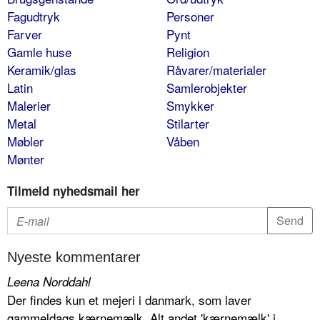
Fagudtryk
Personer
Farver
Pynt
Gamle huse
Religion
Keramik/glas
Råvarer/materialer
Latin
Samlerobjekter
Malerier
Smykker
Metal
Stilarter
Møbler
Våben
Mønter
Tilmeld nyhedsmail her
Nyeste kommentarer
Leena Norddahl
Der findes kun et mejeri i danmark, som laver
gammeldags kærnemælk. Alt andet 'kærnemælk' i