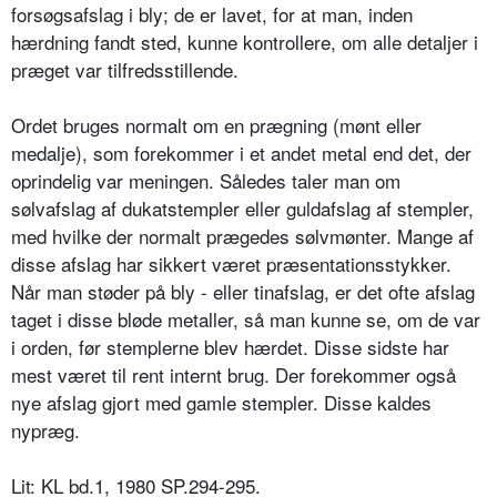
forsøgsafslag i bly; de er lavet, for at man, inden
hærdning fandt sted, kunne kontrollere, om alle detaljer i
præget var tilfredsstillende.
Ordet bruges normalt om en prægning (mønt eller
medalje), som forekommer i et andet metal end det, der
oprindelig var meningen. Således taler man om
sølvafslag af dukatstempler eller guldafslag af stempler,
med hvilke der normalt prægedes sølvmønter. Mange af
disse afslag har sikkert været præsentationsstykker.
Når man støder på bly - eller tinafslag, er det ofte afslag
taget i disse bløde metaller, så man kunne se, om de var
i orden, før stemplerne blev hærdet. Disse sidste har
mest været til rent internt brug. Der forekommer også
nye afslag gjort med gamle stempler. Disse kaldes
nypræg.
Lit: KL bd.1, 1980 SP.294-295.