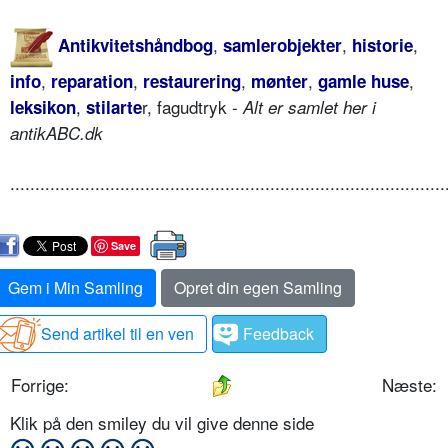
,
,
,
Antikvitetshåndbog
samlerobjekter
historie
,
,
,
,
,
info
reparation
restaurering
mønter
gamle huse
,
r, fagudtryk -
leksikon
stilarte
Alt er samlet her i
antikABC.dk
.......................................................................................
Save
Gem i Min Samling
Opret din egen Samling
Send artikel til en ven
Feedback
Forrige:
Næste:
Klik på den smiley du vil give denne side