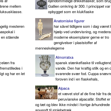
ls af
ejendommelige drikkeflasker, som brug
 årene mellem
Gallien omkring år 300. I princippet var
 luksusklasse.
opbygget som en klukflaske
Anatomiske figurer
agelig mesteren
har såvel tidligere som i dag været b
aspokal i
hjælp ved undervisning, og medens
f en stående
moderne eksemplarer gerne er tro
gengivelser i plaststoffer af
menneskelegeme
Almorratxa
rcelæn fra
spansk stænkeflaske til vellugten
remstilledes i
vande. Den har kraftig stilk og en d
gt og har en let
svarende svær fod. Cuppa snævr
foroven ind i en flaskehals,
Alpaca
et vævet stof af de fine hår fra d
peruvianske alpacafår. Stoffet er
og tæt og blev ikke mindst i forrige århundred
anvendt til stolebetræk