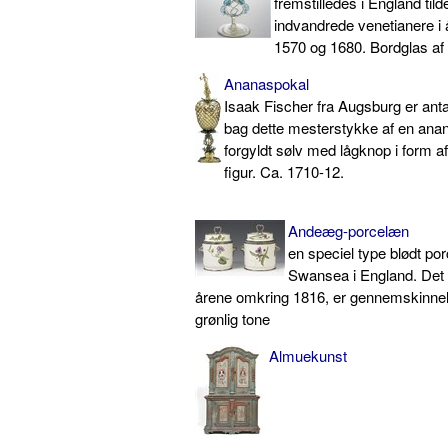
fremstilledes i England tilde
indvandrede venetianere i
1570 og 1680. Bordglas af
Ananaspokal
Isaak Fischer fra Augsburg er ant
bag dette mesterstykke af en anan
forgyldt sølv med lågknop i form a
figur. Ca. 1710-12.
Andeæg-porcelæn
en speciel type blødt po
Swansea i England. Det f
årene omkring 1816, er gennemskinneli
grønlig tone
Almuekunst