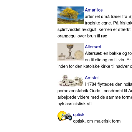
Amarillos
arter ret små træer fra
tropiske egne. På frisks
splintveddet hvidgult, kernen er stærk
orangegul over brun til rød
Altersæt
Altersæt: en bakke og t
en til olie og en til vin. E
inden for den katolske kirke til nadver 
Amstel
i 1784 flyttedes den hol
porcelænsfabrik Oude Loosdrecht til 
arbejdede videre med de samme forme
nyklassicistisk stil
optisk
optisk, om malerisk form