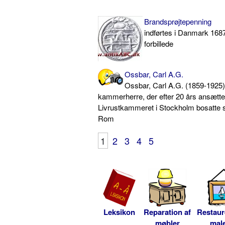
Brandsprøjtepenning
indførtes i Danmark 1687
forbillede
Ossbar, Carl A.G.
Ossbar, Carl A.G. (1859-1925
kammerherre, der efter 20 års ansætte
Livrustkammeret i Stockholm bosatte si
Rom
1
2
3
4
5
Leksikon
Reparation af
Restaur
møbler
male