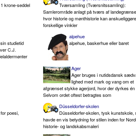
 1 krone-seddel
Tværsamling (Tværsnitssamling):
Samlerområde anlagt på tværs af landegrænse
hvor historie og mønthistorie kan anskueliggøre
forskellige vinkler
alpehue
sin studietid
alpehue, baskerhue eller baret
over C.J.
elaldermønter
Ager
Ager bruges i nutidsdansk sædva
lighed med mark og vang om et
afgrænset stykke agerjord, hvor der dyrkes én
Selvom ordet oftest betragtes som
Düsseldorfer-skolen
for poesi,
Düsseldorfer-skolen, tysk kunstskole,
havde en vis betydning for stilen inden for Nor
historie- og landskabsmaleri