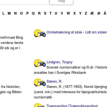
L
M
N
O
P
Q
R
S
T
U
V
W
X
Y
Z
Æ
Ø
Å
Ombetrækning af stole - Lidt om stolen
nsfirmaet Bing
verdens første
400 stk og er i
Lindgren, Torgny
Svensk numismatiker og fil.dr. i histori
ansattes han i Sveriges Riksbank
Støren, R.
fra historien,
Støren, R. (1877-1953). Norsk bjerging
gien og Biblen
(cand. min.) med interesse for bjergværkshisto
numismatik
Tværsamling (Tværsnitssamling)