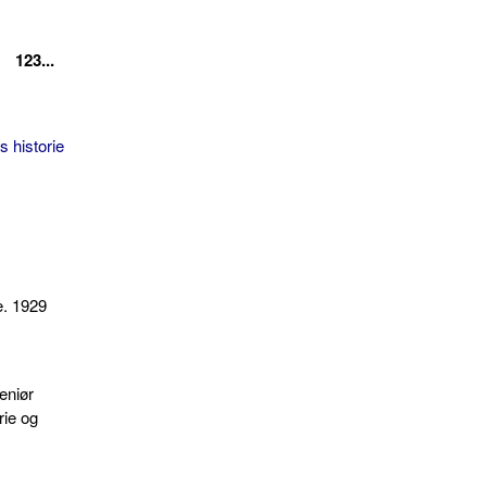
123...
s historie
e. 1929
eniør
rie og