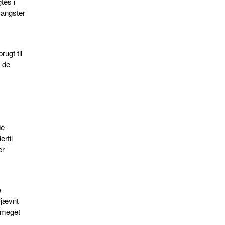
tes i
 angster
rugt til
 de
de
ertil
er
e
 jævnt
e meget