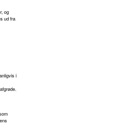
r, og
s ud fra
nligvis i
 afgrøde.
 som
dens