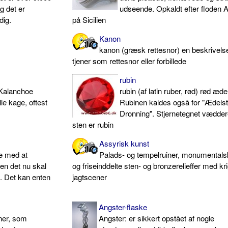
g det er
udseende. Opkaldt efter floden 
dig.
på Sicilien
Kanon
kanon (græsk rettesnor) en beskrivels
tjener som rettesnor eller forbillede
rubin
 Kalanchoe
rubin (af latin ruber, rød) rød æde
lle kage, oftest
Rubinen kaldes også for "Ædels
Dronning". Stjernetegnet vædde
sten er rubin
Assyrisk kunst
de med at
Palads- og tempelruiner, monumentals
ten det nu skal
og friseinddelte sten- og bronzerelieffer med kr
. Det kan enten
jagtscener
Angster-flaske
ner, som
Angster: er sikkert opstået af nogle