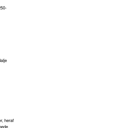
250-
alje
r, heraf
ibede