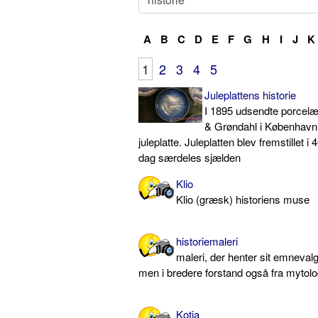
A
B
C
D
E
F
G
H
I
J
K
1
2
3
4
5
Juleplattens historie
I 1895 udsendte porcelæ
& Grøndahl i København 
juleplatte. Juleplatten blev fremstillet i 
dag særdeles sjælden
Klio
Klio (græsk) historiens muse
historiemaleri
maleri, der henter sit emnevalg 
men i bredere forstand også fra mytolo
Kotia