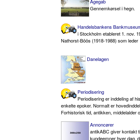
Agegab
Gennemkørsel i hegn.
Handelsbankens Bankmuseu
i Stockholm etableret 1. nov. 
Nathorst-Böös (1918-1988) som leder
Danelagen
Periodisering
Periodisering er inddeling af his
enkelte epoker. Normalt er hovedindde
Forhistorisk tid, antikken, middelalder 
Annoncører
antikABC giver kontakt t
kundeemner hver dag, de