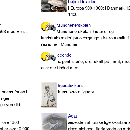
højmiddelalder
i Europa 900-1300; i Danmark 1
1400
m
Münchenerskolen
1963 med Ernst
Münchenerskolen, historie- og
landskabsmaleri på overgangen fra romantik til
realisme i München
legende
helgenhistorie, eller skrift på mønt, med
eller skriftbånd m.m.
figurativ kunst
toriens forløb i
kunst »som ligner«
lingen:
og nyere tid
Agat
il over 300
ædelsten af forskellige kvartsarte
t er over 9.000
dens plettede, flerfarvede og str