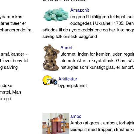
Amazonit
 Sydamerikas
en grøn til blåliggrøn feldspat, s
kårne træer er
opdagedes i Ukraine i 1785. Den
t changerende fra
således til de nyere ædelstene og har ikke nog
særlig folkloristisk baggrund
Amorf
o små kander -
uformet. Inden for kemien, uden reg
r blevet benyttet
atomstruktur - ukrystallinsk. Glas, så
og salving
naturglas som kunstigt glas, er amorf
Arkitektur
landske
bygningskunst
Amstel. Man
r og i
ambo
Ambo (af græsk ambon, forhøjni
læsepult med trapper; i kristne k