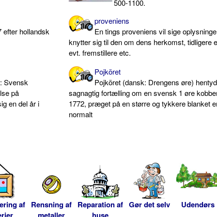
500-1100.
proveniens
 efter hollandsk
En tings proveniens vil sige oplysning
knytter sig til den om dens herkomst, tidligere e
evt. fremstillere etc.
Pojköret
): Svensk
Pojköret (dansk: Drengens øre) hentyde
lse på
sagnagtig fortælling om en svensk 1 øre kobb
g en del år i
1772, præget på en større og tykkere blanket 
normalt
ering af
Rensning af
Reparation af
Gør det selv
Udendørs
rier
metaller
huse