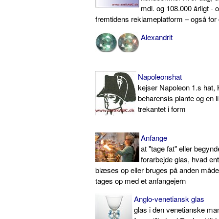
mdl. og 108.000 årligt - o
fremtidens reklameplatform – også for 
Alexandrit
Napoleonshat
kejser Napoleon 1.s hat,
beharensis plante og en li
trekantet i form
Anfange
at "tage fat" eller begyn
forarbejde glas, hvad en
blæses op eller bruges på anden måde
tages op med et anfangejern
Anglo-venetiansk glas
glas i den venetianske ma