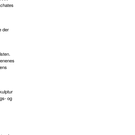
Achates
e der
lsten.
tenenes
rens
kulptur
igs- og