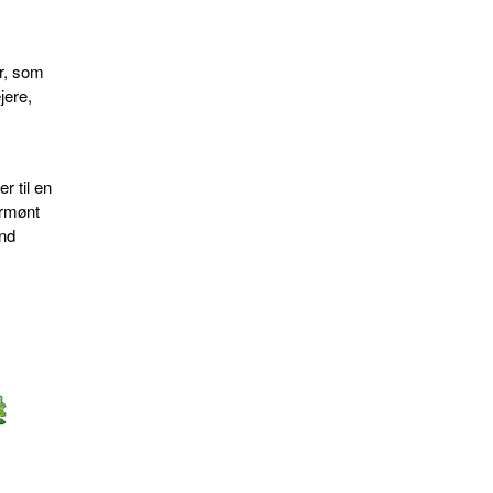
er, som
jere,
r til en
ermønt
end