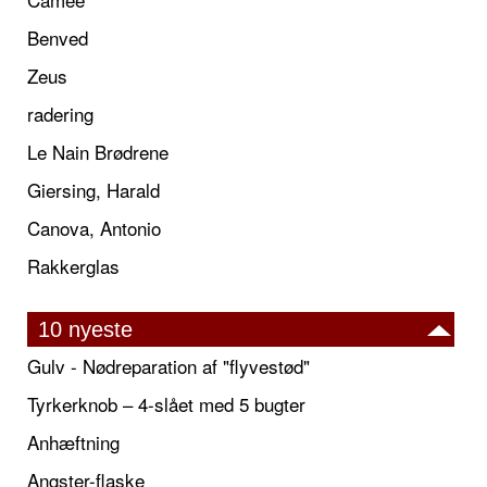
Benved
Zeus
radering
Le Nain Brødrene
Giersing, Harald
Canova, Antonio
Rakkerglas
10 nyeste
Gulv - Nødreparation af "flyvestød"
Tyrkerknob – 4-slået med 5 bugter
Anhæftning
Angster-flaske