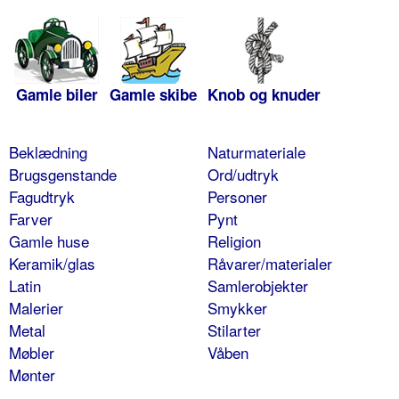
Gamle biler
Gamle skibe
Knob og knuder
Beklædning
Naturmateriale
Brugsgenstande
Ord/udtryk
Fagudtryk
Personer
Farver
Pynt
Gamle huse
Religion
Keramik/glas
Råvarer/materialer
Latin
Samlerobjekter
Malerier
Smykker
Metal
Stilarter
Møbler
Våben
Mønter