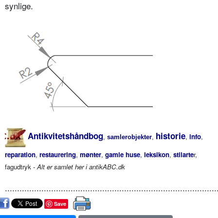
synlige.
Antikvitetshåndbog
historie
,
info
,
,
samlerobjekter
,
reparation
,
restaurering
,
mønter
,
gamle huse
,
leksikon
,
stilarte
r,
fagudtryk -
Alt er samlet her i antikABC.dk
.......................................................................................
Save