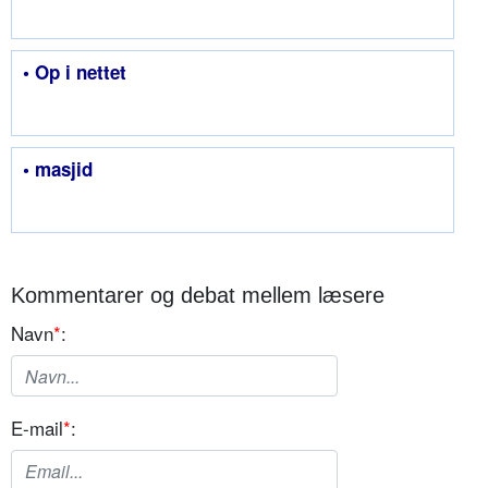
• Op i nettet
• masjid
Kommentarer og debat mellem læsere
Navn
*
:
E-mail
*
: