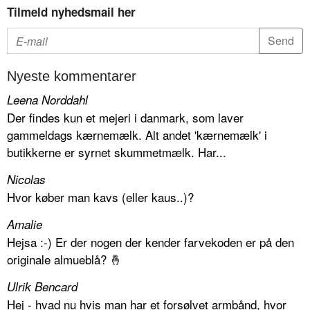
Tilmeld nyhedsmail her
Nyeste kommentarer
Leena Norddahl
Der findes kun et mejeri i danmark, som laver
gammeldags kærnemælk. Alt andet 'kærnemælk' i
butikkerne er syrnet skummetmælk. Har...
Nicolas
Hvor køber man kavs (eller kaus..)?
Amalie
Hejsa :-) Er der nogen der kender farvekoden er på den
originale almueblå? 🤞
Ulrik Bencard
Hej - hvad nu hvis man har et forsølvet armbånd, hvor