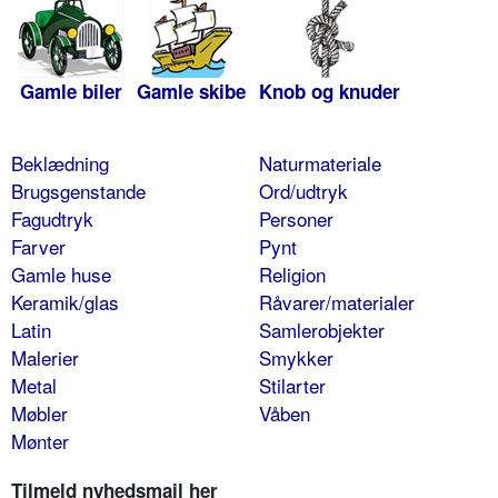
Gamle biler
Gamle skibe
Knob og knuder
Beklædning
Naturmateriale
Brugsgenstande
Ord/udtryk
Fagudtryk
Personer
Farver
Pynt
Gamle huse
Religion
Keramik/glas
Råvarer/materialer
Latin
Samlerobjekter
Malerier
Smykker
Metal
Stilarter
Møbler
Våben
Mønter
Tilmeld nyhedsmail her