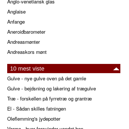
Anglo-venetiansk glas
Anglaise
Anfange
Aneroidbarometer
Andreasmønter
Andreaskors mønt
10 mest viste
Gulve - nye gulve oven på det gamle
Gulve - bejdsning og lakering af trægulve
Træ - forskellen på fyrretræ og grantræ
El - Sådan skilles fatningen
Oleflemming's jydepotter
Varme - hvor forsvinder vandet hen