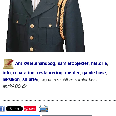
,
,
,
Antikvitetshåndbog
samlerobjekter
historie
,
,
,
,
,
info
reparation
restaurering
mønter
gamle huse
,
r, fagudtryk -
leksikon
stilarte
Alt er samlet her i
antikABC.dk
.......................................................................................
Save