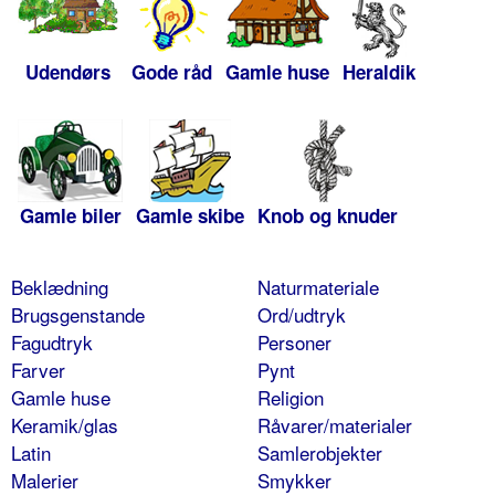
Udendørs
Gode råd
Gamle huse
Heraldik
Gamle biler
Gamle skibe
Knob og knuder
Beklædning
Naturmateriale
Brugsgenstande
Ord/udtryk
Fagudtryk
Personer
Farver
Pynt
Gamle huse
Religion
Keramik/glas
Råvarer/materialer
Latin
Samlerobjekter
Malerier
Smykker