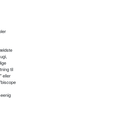
ler
rældste
ugi,
dige
ing til
 eller
("biscope
meenig