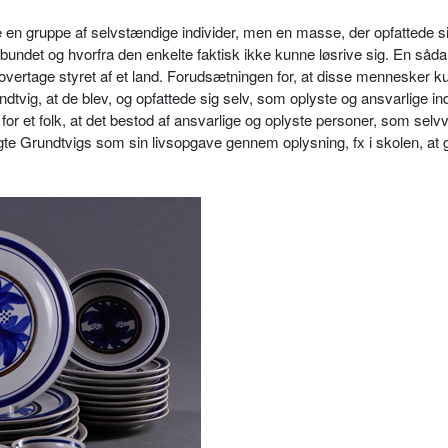
 en gruppe af selvstændige individer, men en masse, der opfattede s
kt bundet og hvorfra den enkelte faktisk ikke kunne løsrive sig. En så
 overtage styret af et land. Forudsætningen for, at disse mennesker k
tvig, at de blev, og opfattede sig selv, som oplyste og ansvarlige ind
for et folk, at det bestod af ansvarlige og oplyste personer, som selvv
lgte Grundtvigs som sin livsopgave gennem oplysning, fx i skolen, at 