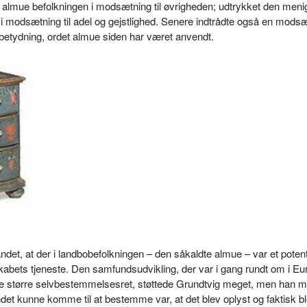
r almue befolkningen i modsætning til øvrigheden; udtrykket den men
 modsætning til adel og gejstlighed. Senere indtrådte også en modsæt
betydning, ordet almue siden har været anvendt.
det, at der i landbobefolkningen – den såkaldte almue – var et potent
kabets tjeneste. Den samfundsudvikling, der var i gang rundt om i Eu
 større selvbestemmelsesret, støttede Grundtvig meget, men han me
ndet kunne komme til at bestemme var, at det blev oplyst og faktisk bl