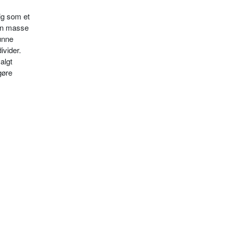
ig som et
dan masse
unne
ivider.
algt
gøre