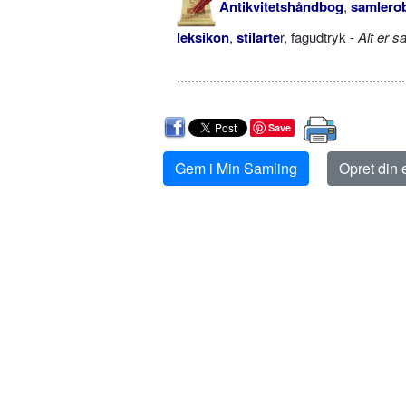
Antikvitetshåndbog
,
samlerob
leksikon
,
stilarte
r, fagudtryk -
Alt er s
...............................................................
Save
Gem i Min Samling
Opret din