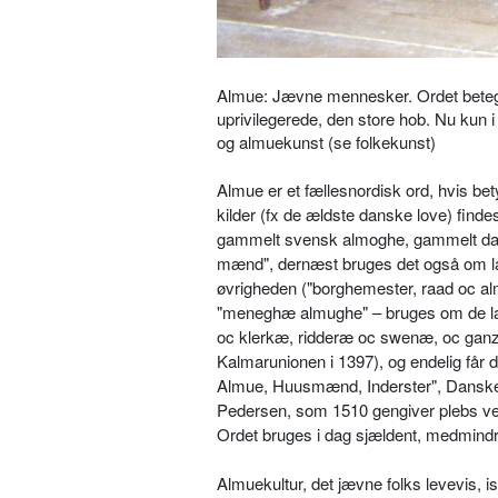
Almue: Jævne mennesker. Ordet betegn
uprivilegerede, den store hob. Nu kun 
og almuekunst (se folkekunst)
Almue er et fællesnordisk ord, hvis bet
kilder (fx de ældste danske love) findes
gammelt svensk almoghe, gammelt dans
mænd", dernæst bruges det også om lan
øvrigheden ("borghemester, raad oc alm
"meneghæ almughe" – bruges om de laver
oc klerkæ, ridderæ oc swenæ, oc gan
Kalmarunionen i 1397), og endelig får 
Almue, Huusmænd, Inderster", Danske L
Pedersen, som 1510 gengiver plebs ve
Ordet bruges i dag sjældent, medmindre
Almuekultur, det jævne folks levevis, is