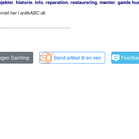
jekter
,
historie
,
info
,
reparation
,
restaurering
,
mønter
,
gamle hu
amlet her i antikABC.dk
.........................................................
 egen Samling
Send artikel til en ven
Feedba