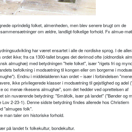
ede oprindelig folket, almenheden, men blev senere brugt om de
i sammensætninger om ældre, landligt-folkelige forhold.
Fx almue-møb
ydningsudvikling har været ensartet i alle de nordiske sprog. I de alle
 ordet ikke; fra ca 1300-tallet bruges det derimod ofte (oldnordisk alm
k almughæ} med betydningen "hele folket", især "rigets fri og myn
dets befolkning i modsætning til kongen eller om borgerne i modsætn
ughe"). Endnu i middelalderen kan ordet – især i forbindelsen "mene"
e, ikke privilegerede klasser i modsætning til gejstlighed og adel 
ze oc menæ rikesens almughæ", som det hedder ved oprettelsen af
det sin nuværende betydning: "Småfolk, især på landet" ("Bønder og 
ov 2-23-1). Denne sidste betydning findes allerede hos Christiern
d "almuges folk".
 man taler om historiske forhold.
ær på landet fx folkekultur, bondekultur.