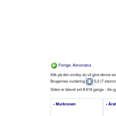
Forrige: Almorratxa
Klik på den smiley du vil give denne s
Brugernes vurdering
5,0
(
7
stemm
Siden er blevet set 8.618 gange -
Se o
• Murkronen
• Års