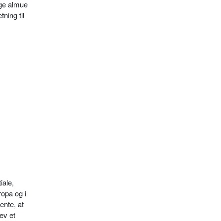
ige almue
ning til
iale,
ropa og i
nte, at
ev et