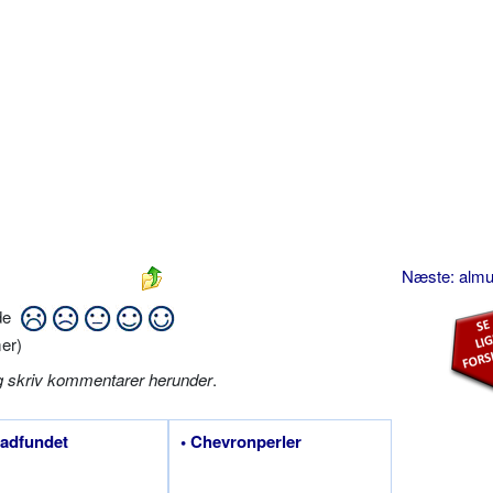
Næste: alm
ide
er)
g skriv kommentarer herunder
.
tadfundet
• Chevronperler