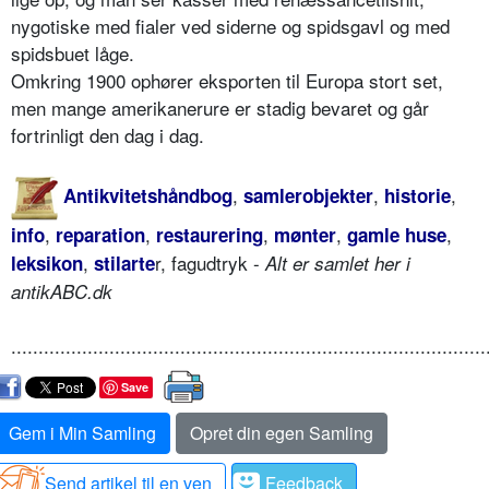
nygotiske med fialer ved siderne og spidsgavl og med
spidsbuet låge.
Omkring 1900 ophører eksporten til Europa stort set,
men mange amerikanerure er stadig bevaret og går
fortrinligt den dag i dag.
,
,
,
Antikvitetshåndbog
samlerobjekter
historie
,
,
,
,
,
info
reparation
restaurering
mønter
gamle huse
,
r, fagudtryk -
leksikon
stilarte
Alt er samlet her i
antikABC.dk
.......................................................................................
Save
Gem i Min Samling
Opret din egen Samling
Send artikel til en ven
Feedback