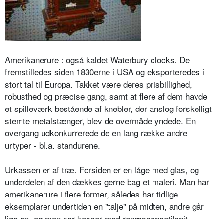
Amerikanerure : også kaldet Waterbury clocks. De
fremstilledes siden 1830erne i USA og eksporteredes i
stort tal til Europa. Takket være deres prisbillighed,
robusthed og præcise gang, samt at flere af dem havde
et spilleværk bestående af knebler, der anslog forskelligt
stemte metalstænger, blev de overmåde yndede. En
overgang udkonkurrerede de en lang række andre
urtyper - bl.a. standurene.
Urkassen er af træ. Forsiden er en låge med glas, og
underdelen af den dækkes gerne bag et maleri. Man har
amerikanerure i flere former, således har tidlige
eksemplarer undertiden en "talje" på midten, andre går
lige op, og man ser kasser med renæssancetilsnit,