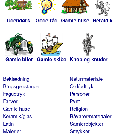
Udendørs
Gode råd
Gamle huse
Heraldik
Gamle biler
Gamle skibe
Knob og knuder
Beklædning
Naturmateriale
Brugsgenstande
Ord/udtryk
Fagudtryk
Personer
Farver
Pynt
Gamle huse
Religion
Keramik/glas
Råvarer/materialer
Latin
Samlerobjekter
Malerier
Smykker