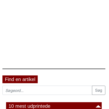
Find en artikel
10 mest udprintede