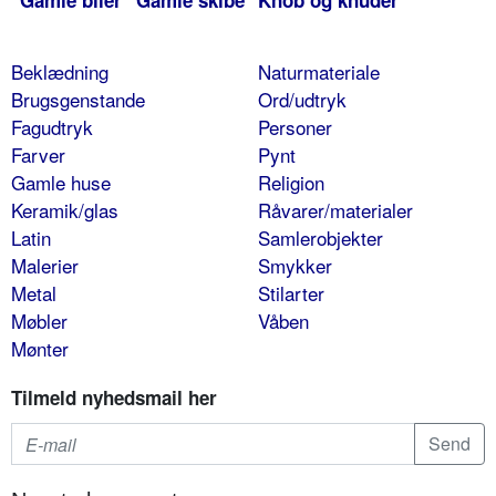
Gamle biler
Gamle skibe
Knob og knuder
Beklædning
Naturmateriale
Brugsgenstande
Ord/udtryk
Fagudtryk
Personer
Farver
Pynt
Gamle huse
Religion
Keramik/glas
Råvarer/materialer
Latin
Samlerobjekter
Malerier
Smykker
Metal
Stilarter
Møbler
Våben
Mønter
Tilmeld nyhedsmail her