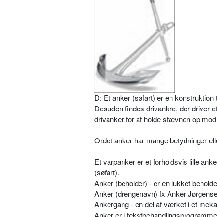
D: Et anker (søfart) er en konstruktion 
Desuden findes drivankre, der driver ef
drivanker for at holde stævnen op mod v
Ordet anker har mange betydninger elle
Et varpanker er et forholdsvis lille ank
(søfart).
Anker (beholder) - er en lukket beholde
Anker (drengenavn) fx Anker Jørgens
Ankergang - en del af værket i et meka
Anker er i tekstbehandlingsprogrammer 