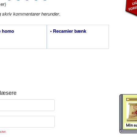
er)
g skriv kommentarer herunder
.
e homo
• Recamier bænk
læsere
sitet.