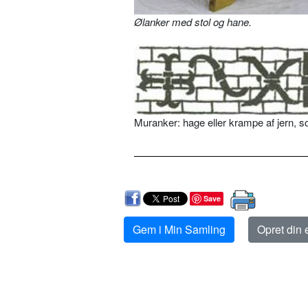
Ølanker med stol og hane.
Muranker: hage eller krampe af jern, 
Save
Gem i Min Samling
Opret din