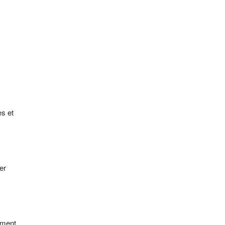
es et
er
ement