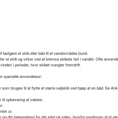
til fastgøre et skib eller båd til et vandområdes bund.
ter et skib og virker ved at bremse skibets fart i vandet. Ofte anvend
inden i perioder, hvor skibet mangler fremdrift.
r specielle anvendelser:
er som bruges til at flytte et større sejlskib ved hjæp af en båd. Se Ank
r til opbevaring af væske.
en
nisk ur.
og dtp betegnelsen for det sted på siden, hvorfra positionen af et el