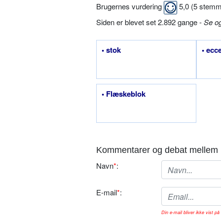
Brugernes vurdering
5,0
(
5
stemm
Siden er blevet set 2.892 gange -
Se o
• stok
• ecc
• Flæskeblok
Kommentarer og debat mellem 
Navn
*
:
E-mail
*
:
Din e-mail bliver ikke vist på 