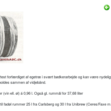
 oftest forfærdiget af egetræ i svært bødkerarbejde og kan være nydelig
 holdes sammen af vidjebånd.
(vin ell. øl) á 0,96 l. Også gl. rummål for 37,68 liter
il fadøl rummer 25 l fra Carlsberg og 30 l fra Unibrew (Ceres/Faxe m.f