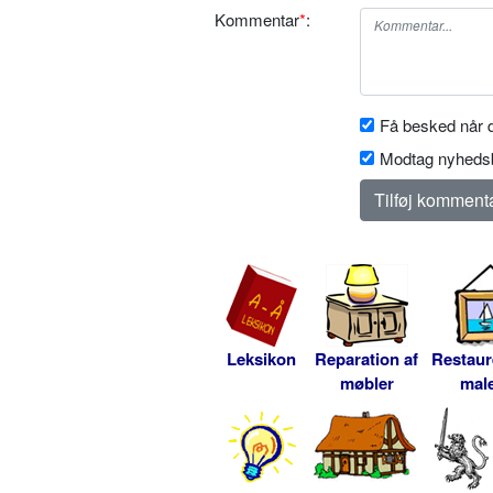
Kommentar
*
:
Få besked når d
Modtag nyhedsb
Leksikon
Reparation af
Restaur
møbler
male