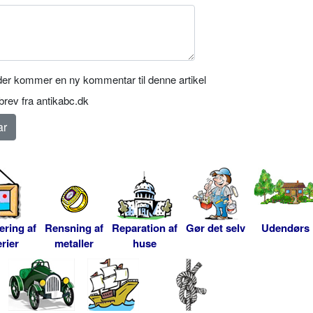
er kommer en ny kommentar til denne artikel
rev fra antikabc.dk
ering af
Rensning af
Reparation af
Gør det selv
Udendørs
rier
metaller
huse