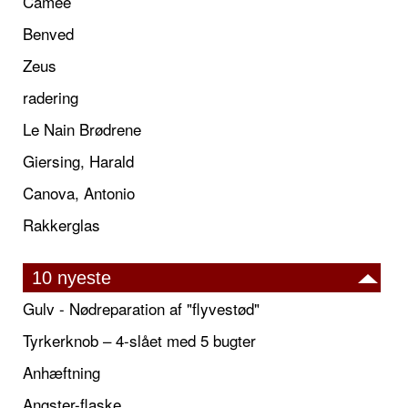
Camée
Benved
Zeus
radering
Le Nain Brødrene
Giersing, Harald
Canova, Antonio
Rakkerglas
10 nyeste
Gulv - Nødreparation af "flyvestød"
Tyrkerknob – 4-slået med 5 bugter
Anhæftning
Angster-flaske