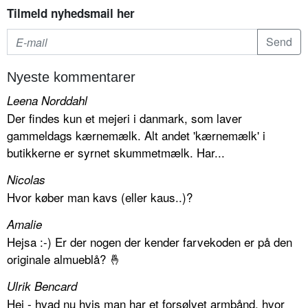
Tilmeld nyhedsmail her
Nyeste kommentarer
Leena Norddahl
Der findes kun et mejeri i danmark, som laver
gammeldags kærnemælk. Alt andet 'kærnemælk' i
butikkerne er syrnet skummetmælk. Har...
Nicolas
Hvor køber man kavs (eller kaus..)?
Amalie
Hejsa :-) Er der nogen der kender farvekoden er på den
originale almueblå? 🤞
Ulrik Bencard
Hej - hvad nu hvis man har et forsølvet armbånd, hvor