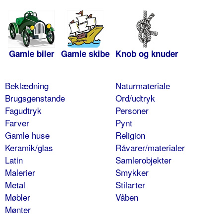
Gamle biler
Gamle skibe
Knob og knuder
Beklædning
Naturmateriale
Brugsgenstande
Ord/udtryk
Fagudtryk
Personer
Farver
Pynt
Gamle huse
Religion
Keramik/glas
Råvarer/materialer
Latin
Samlerobjekter
Malerier
Smykker
Metal
Stilarter
Møbler
Våben
Mønter