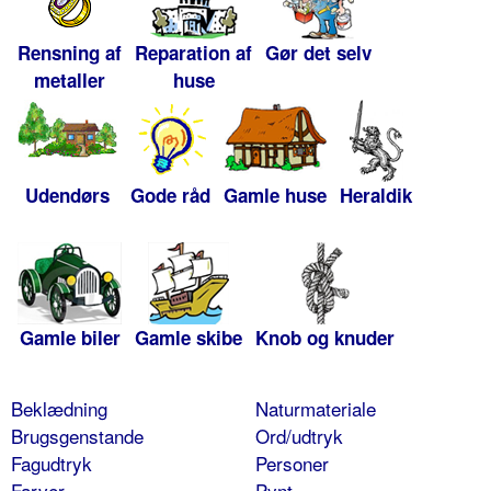
Rensning af
Reparation af
Gør det selv
metaller
huse
Udendørs
Gode råd
Gamle huse
Heraldik
Gamle biler
Gamle skibe
Knob og knuder
Beklædning
Naturmateriale
Brugsgenstande
Ord/udtryk
Fagudtryk
Personer
Farver
Pynt