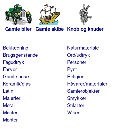
Gamle biler
Gamle skibe
Knob og knuder
Beklædning
Naturmateriale
Brugsgenstande
Ord/udtryk
Fagudtryk
Personer
Farver
Pynt
Gamle huse
Religion
Keramik/glas
Råvarer/materialer
Latin
Samlerobjekter
Malerier
Smykker
Metal
Stilarter
Møbler
Våben
Mønter