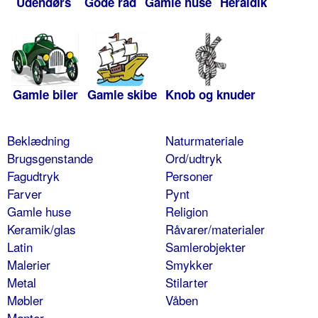
Udendørs
Gode råd
Gamle huse
Heraldik
Gamle biler
Gamle skibe
Knob og knuder
Beklædning
Naturmateriale
Brugsgenstande
Ord/udtryk
Fagudtryk
Personer
Farver
Pynt
Gamle huse
Religion
Keramik/glas
Råvarer/materialer
Latin
Samlerobjekter
Malerier
Smykker
Metal
Stilarter
Møbler
Våben
Mønter