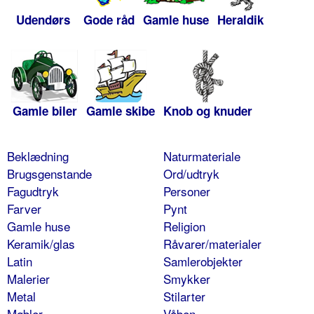
Udendørs
Gode råd
Gamle huse
Heraldik
Gamle biler
Gamle skibe
Knob og knuder
Beklædning
Naturmateriale
Brugsgenstande
Ord/udtryk
Fagudtryk
Personer
Farver
Pynt
Gamle huse
Religion
Keramik/glas
Råvarer/materialer
Latin
Samlerobjekter
Malerier
Smykker
Metal
Stilarter
Møbler
Våben