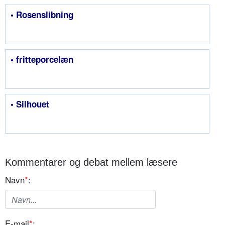
• Rosenslibning
• fritteporcelæn
• Silhouet
Kommentarer og debat mellem læsere
Navn
*
:
E-mail
*
: