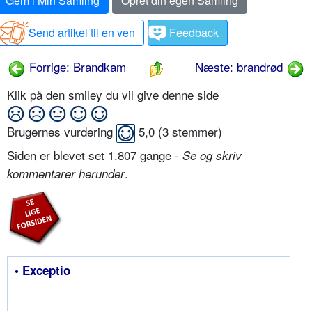
Gem i Min Samling
Opret din egen Samling
Send artikel til en ven
Feedback
Forrige: Brandkam
Næste: brandrød
Klik på den smiley du vil give denne side
Brugernes vurdering
5,0
(
3
stemmer)
Siden er blevet set 1.807 gange -
Se og skriv
.
kommentarer herunder
• Exceptio