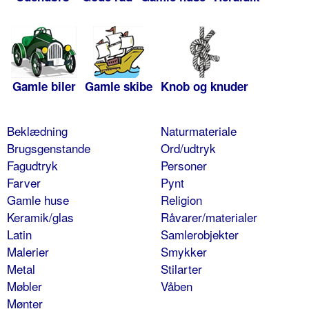
Gamle biler
Gamle skibe
Knob og knuder
Beklædning
Naturmateriale
Brugsgenstande
Ord/udtryk
Fagudtryk
Personer
Farver
Pynt
Gamle huse
Religion
Keramik/glas
Råvarer/materialer
Latin
Samlerobjekter
Malerier
Smykker
Metal
Stilarter
Møbler
Våben
Mønter