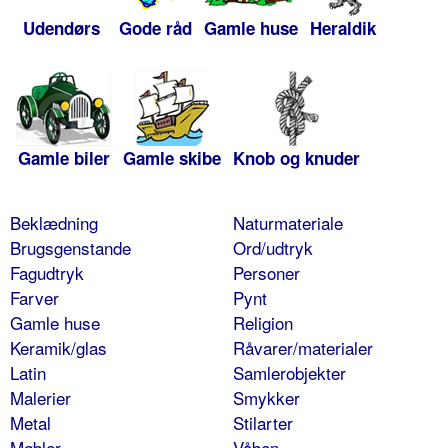
Udendørs
Gode råd
Gamle huse
Heraldik
Gamle biler
Gamle skibe
Knob og knuder
Beklædning
Naturmateriale
Brugsgenstande
Ord/udtryk
Fagudtryk
Personer
Farver
Pynt
Gamle huse
Religion
Keramik/glas
Råvarer/materialer
Latin
Samlerobjekter
Malerier
Smykker
Metal
Stilarter
Møbler
Våben