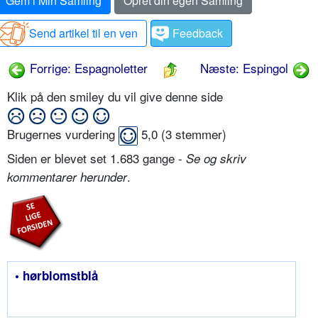
Gem i Min Samling
Opret din egen Samling
Send artikel til en ven
Feedback
Forrige: Espagnoletter
Næste: Espingol
Klik på den smiley du vil give denne side
Brugernes vurdering
5,0
(
3
stemmer)
Siden er blevet set 1.683 gange -
Se og skriv
.
kommentarer herunder
• hørblomstblå