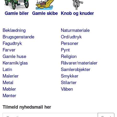
Gamle biler
Gamle skibe
Knob og knuder
Beklædning
Naturmateriale
Brugsgenstande
Ord/udtryk
Fagudtryk
Personer
Farver
Pynt
Gamle huse
Religion
Keramik/glas
Råvarer/materialer
Latin
Samlerobjekter
Malerier
Smykker
Metal
Stilarter
Møbler
Våben
Mønter
Tilmeld nyhedsmail her