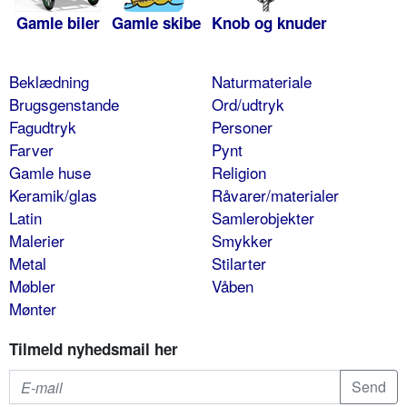
Gamle biler
Gamle skibe
Knob og knuder
Beklædning
Naturmateriale
Brugsgenstande
Ord/udtryk
Fagudtryk
Personer
Farver
Pynt
Gamle huse
Religion
Keramik/glas
Råvarer/materialer
Latin
Samlerobjekter
Malerier
Smykker
Metal
Stilarter
Møbler
Våben
Mønter
Tilmeld nyhedsmail her