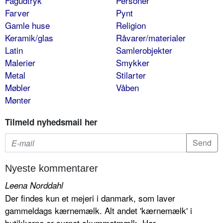
Fagudtryk
Personer
Farver
Pynt
Gamle huse
Religion
Keramik/glas
Råvarer/materialer
Latin
Samlerobjekter
Malerier
Smykker
Metal
Stilarter
Møbler
Våben
Mønter
Tilmeld nyhedsmail her
Nyeste kommentarer
Leena Norddahl
Der findes kun et mejeri i danmark, som laver
gammeldags kærnemælk. Alt andet 'kærnemælk' i
butikkerne er syrnet skummetmælk. Har...