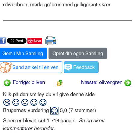
o'livenbrun, mørkegråbrun med gulliggrønt skær.
Save
Gem i Min Samling
Opret din egen Samling
Send artikel til en ven
Feedback
Forrige: oliven
Næste: olivengrøn
Klik på den smiley du vil give denne side
Brugernes vurdering
5,0
(
7
stemmer)
Siden er blevet set 1.716 gange -
Se og skriv
.
kommentarer herunder