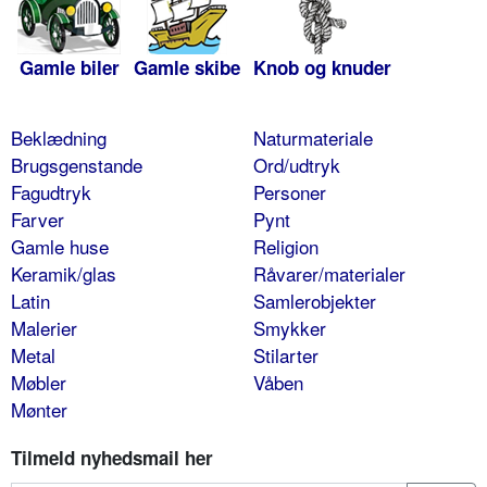
Gamle biler
Gamle skibe
Knob og knuder
Beklædning
Naturmateriale
Brugsgenstande
Ord/udtryk
Fagudtryk
Personer
Farver
Pynt
Gamle huse
Religion
Keramik/glas
Råvarer/materialer
Latin
Samlerobjekter
Malerier
Smykker
Metal
Stilarter
Møbler
Våben
Mønter
Tilmeld nyhedsmail her