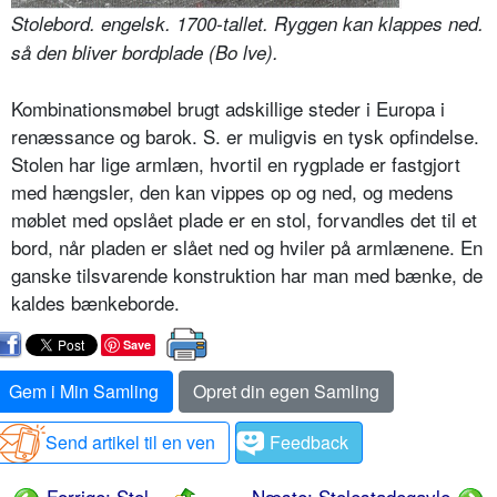
Stolebord. engelsk. 1700-tallet. Ryggen kan klappes ned.
så den bliver bordplade (Bo lve).
Kombinationsmøbel brugt adskillige steder i Europa i
renæssance og barok. S. er muligvis en tysk opfindelse.
Stolen har lige armlæn, hvortil en rygplade er fastgjort
med hængsler, den kan vippes op og ned, og medens
møblet med opslået plade er en stol, forvandles det til et
bord, når pladen er slået ned og hviler på armlænene. En
ganske tilsvarende konstruktion har man med bænke, de
kaldes bænkeborde.
Save
Gem i Min Samling
Opret din egen Samling
Send artikel til en ven
Feedback
Forrige: Stol
Næste: Stolestadegavle