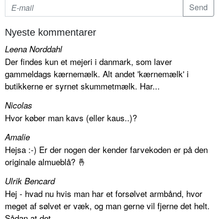
Nyeste kommentarer
Leena Norddahl
Der findes kun et mejeri i danmark, som laver
gammeldags kærnemælk. Alt andet 'kærnemælk' i
butikkerne er syrnet skummetmælk. Har...
Nicolas
Hvor køber man kavs (eller kaus..)?
Amalie
Hejsa :-) Er der nogen der kender farvekoden er på den
originale almueblå? 🤞
Ulrik Bencard
Hej - hvad nu hvis man har et forsølvet armbånd, hvor
meget af sølvet er væk, og man gerne vil fjerne det helt.
Sådan at det...