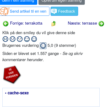
Gem i Min Samling
Opret din egen Samling
Send artikel til en ven
Feedback
Forrige: terrakotta
Næste: terrasse
Klik på den smiley du vil give denne side
Brugernes vurdering
5,0
(
9
stemmer)
Siden er blevet set 1.557 gange -
Se og skriv
.
kommentarer herunder
• cache-sexe