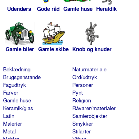
Udendørs
Gode råd
Gamle huse
Heraldik
Gamle biler
Gamle skibe
Knob og knuder
Beklædning
Naturmateriale
Brugsgenstande
Ord/udtryk
Fagudtryk
Personer
Farver
Pynt
Gamle huse
Religion
Keramik/glas
Råvarer/materialer
Latin
Samlerobjekter
Malerier
Smykker
Metal
Stilarter
Møbler
Våben