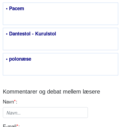
• Pacem
• Dantestol - Kurulstol
• polonæse
Kommentarer og debat mellem læsere
Navn
*
:
E-mail
*
: