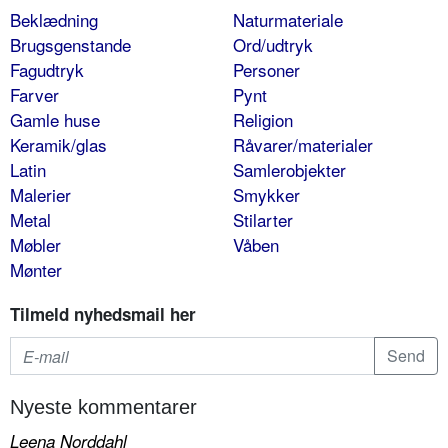
Beklædning
Naturmateriale
Brugsgenstande
Ord/udtryk
Fagudtryk
Personer
Farver
Pynt
Gamle huse
Religion
Keramik/glas
Råvarer/materialer
Latin
Samlerobjekter
Malerier
Smykker
Metal
Stilarter
Møbler
Våben
Mønter
Tilmeld nyhedsmail her
Nyeste kommentarer
Leena Norddahl