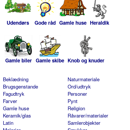
Udendørs
Gode råd
Gamle huse
Heraldik
Gamle biler
Gamle skibe
Knob og knuder
Beklædning
Naturmateriale
Brugsgenstande
Ord/udtryk
Fagudtryk
Personer
Farver
Pynt
Gamle huse
Religion
Keramik/glas
Råvarer/materialer
Latin
Samlerobjekter
Malerier
Smykker