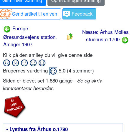
Gem i Min Samling
Opret din egen Samling
Send artikel til en ven
Feedback
Forrige:
Næste: Århus Mølles
Øresundsvejens station,
stuehus o.1700
Amager 1907
Klik på den smiley du vil give denne side
Brugernes vurdering
5,0
(
4
stemmer)
Siden er blevet set 1.880 gange -
Se og skriv
.
kommentarer herunder
• Lysthus fra Århus o.1780