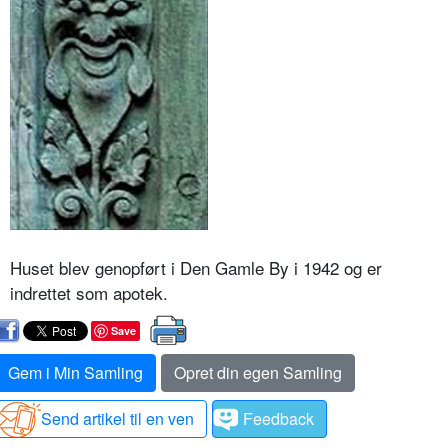
Huset blev genopført i Den Gamle By i 1942 og er
indrettet som apotek.
Save
Gem i Min Samling
Opret din egen Samling
Send artikel til en ven
Feedback