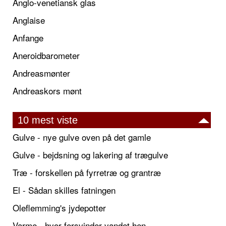
Anglo-venetiansk glas
Anglaise
Anfange
Aneroidbarometer
Andreasmønter
Andreaskors mønt
10 mest viste
Gulve - nye gulve oven på det gamle
Gulve - bejdsning og lakering af trægulve
Træ - forskellen på fyrretræ og grantræ
El - Sådan skilles fatningen
Oleflemming's jydepotter
Varme - hvor forsvinder vandet hen