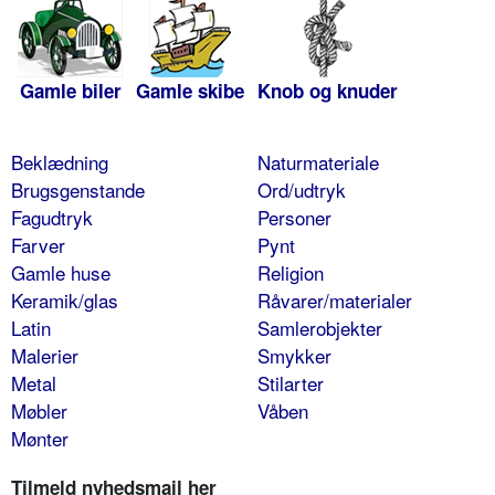
Gamle biler
Gamle skibe
Knob og knuder
Beklædning
Naturmateriale
Brugsgenstande
Ord/udtryk
Fagudtryk
Personer
Farver
Pynt
Gamle huse
Religion
Keramik/glas
Råvarer/materialer
Latin
Samlerobjekter
Malerier
Smykker
Metal
Stilarter
Møbler
Våben
Mønter
Tilmeld nyhedsmail her