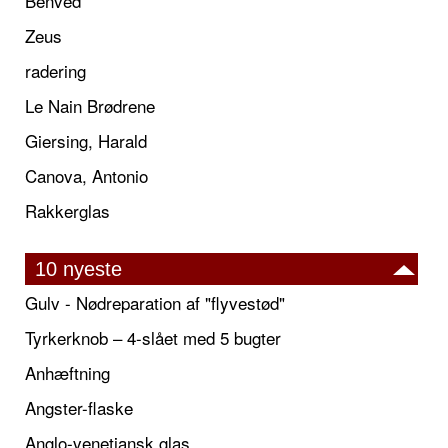
Benved
Zeus
radering
Le Nain Brødrene
Giersing, Harald
Canova, Antonio
Rakkerglas
10 nyeste
Gulv - Nødreparation af "flyvestød"
Tyrkerknob – 4-slået med 5 bugter
Anhæftning
Angster-flaske
Anglo-venetiansk glas