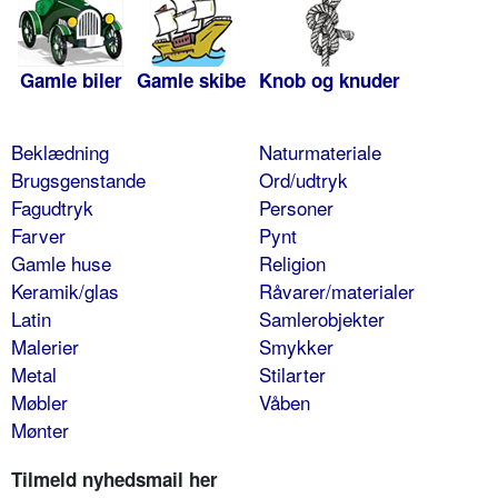
Gamle biler
Gamle skibe
Knob og knuder
Beklædning
Naturmateriale
Brugsgenstande
Ord/udtryk
Fagudtryk
Personer
Farver
Pynt
Gamle huse
Religion
Keramik/glas
Råvarer/materialer
Latin
Samlerobjekter
Malerier
Smykker
Metal
Stilarter
Møbler
Våben
Mønter
Tilmeld nyhedsmail her