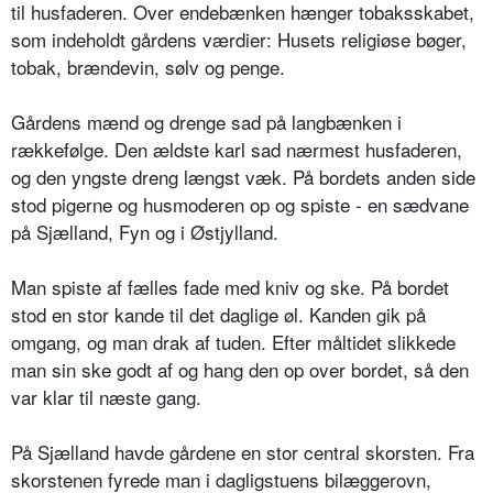
til husfaderen. Over endebænken hænger tobaksskabet,
som indeholdt gårdens værdier: Husets religiøse bøger,
tobak, brændevin, sølv og penge.
Gårdens mænd og drenge sad på langbænken i
rækkefølge. Den ældste karl sad nærmest husfaderen,
og den yngste dreng længst væk. På bordets anden side
stod pigerne og husmoderen op og spiste - en sædvane
på Sjælland, Fyn og i Østjylland.
Man spiste af fælles fade med kniv og ske. På bordet
stod en stor kande til det daglige øl. Kanden gik på
omgang, og man drak af tuden. Efter måltidet slikkede
man sin ske godt af og hang den op over bordet, så den
var klar til næste gang.
På Sjælland havde gårdene en stor central skorsten. Fra
skorstenen fyrede man i dagligstuens bilæggerovn,