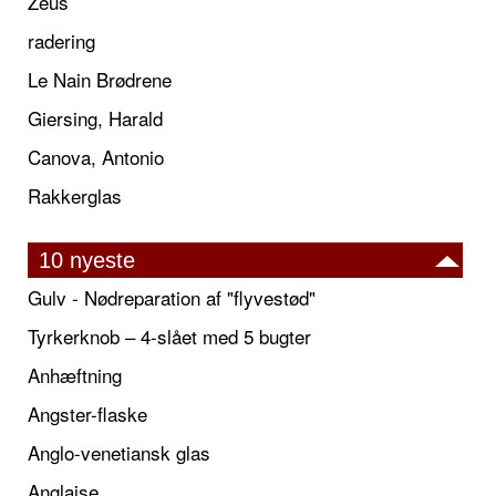
Zeus
radering
Le Nain Brødrene
Giersing, Harald
Canova, Antonio
Rakkerglas
10 nyeste
Gulv - Nødreparation af "flyvestød"
Tyrkerknob – 4-slået med 5 bugter
Anhæftning
Angster-flaske
Anglo-venetiansk glas
Anglaise