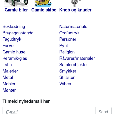
Gamle biler
Gamle skibe
Knob og knuder
Beklædning
Naturmateriale
Brugsgenstande
Ord/udtryk
Fagudtryk
Personer
Farver
Pynt
Gamle huse
Religion
Keramik/glas
Råvarer/materialer
Latin
Samlerobjekter
Malerier
Smykker
Metal
Stilarter
Møbler
Våben
Mønter
Tilmeld nyhedsmail her