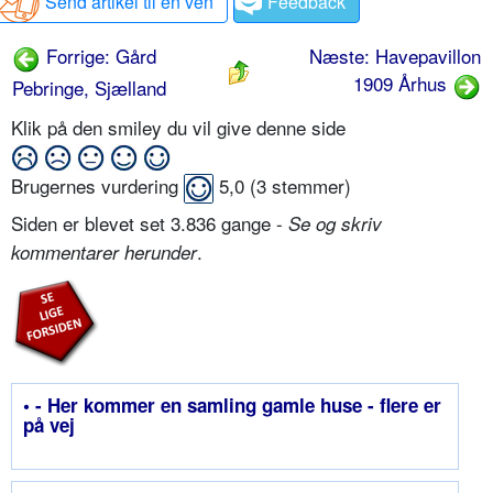
Send artikel til en ven
Feedback
Forrige: Gård
Næste: Havepavillon
1909 Århus
Pebringe, Sjælland
Klik på den smiley du vil give denne side
Brugernes vurdering
5,0
(
3
stemmer)
Siden er blevet set 3.836 gange -
Se og skriv
.
kommentarer herunder
• - Her kommer en samling gamle huse - flere er
på vej