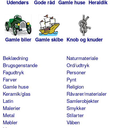
Udendørs
Gode råd
Gamle huse
Heraldik
Gamle biler
Gamle skibe
Knob og knuder
Beklædning
Naturmateriale
Brugsgenstande
Ord/udtryk
Fagudtryk
Personer
Farver
Pynt
Gamle huse
Religion
Keramik/glas
Råvarer/materialer
Latin
Samlerobjekter
Malerier
Smykker
Metal
Stilarter
Møbler
Våben