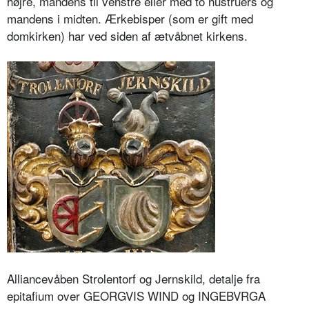
højre, mandens til venstre eller med to hustruers og
mandens i midten. Ærkebisper (som er gift med
domkirken) har ved siden af ætvåbnet kirkens.
Alliancevåben Strolentorf og Jernskild, detalje fra
epitafium over GEORGVIS WIND og INGEBVRGA