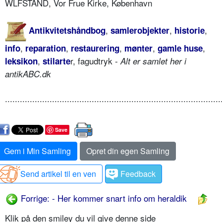
WLFSTAND, Vor Frue Kirke, København
,
,
,
Antikvitetshåndbog
samlerobjekter
historie
,
,
,
,
,
info
reparation
restaurering
mønter
gamle huse
,
r, fagudtryk -
leksikon
stilarte
Alt er samlet her i
antikABC.dk
.......................................................................................
Save
Gem i Min Samling
Opret din egen Samling
Send artikel til en ven
Feedback
Forrige: - Her kommer snart info om heraldik
Klik på den smiley du vil give denne side