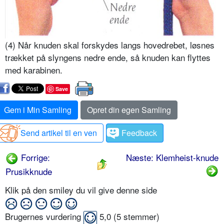
(4) Når knuden skal forskydes langs hovedrebet, løsnes
trækket på slyngens nedre ende, så knuden kan flyttes
med karabinen.
Save
Gem i Min Samling
Opret din egen Samling
Send artikel til en ven
Feedback
Forrige:
Næste: Klemheist-knude
Prusikknude
Klik på den smiley du vil give denne side
Brugernes vurdering
5,0
(
5
stemmer)