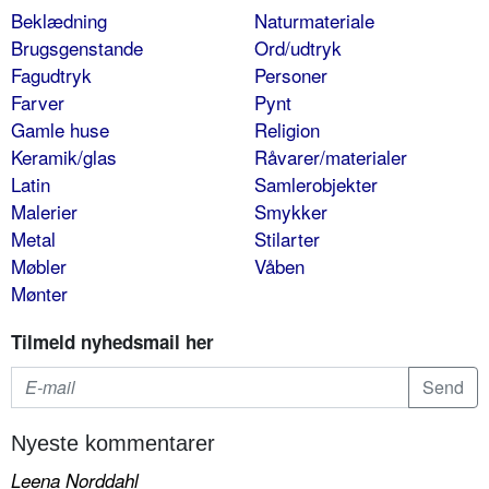
Beklædning
Naturmateriale
Brugsgenstande
Ord/udtryk
Fagudtryk
Personer
Farver
Pynt
Gamle huse
Religion
Keramik/glas
Råvarer/materialer
Latin
Samlerobjekter
Malerier
Smykker
Metal
Stilarter
Møbler
Våben
Mønter
Tilmeld nyhedsmail her
Nyeste kommentarer
Leena Norddahl