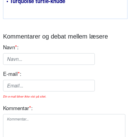
• Turquoise turtle-knude
Kommentarer og debat mellem læsere
Navn
*
:
E-mail
*
:
Din e-mail bliver ikke vist på sitet.
Kommentar
*
: