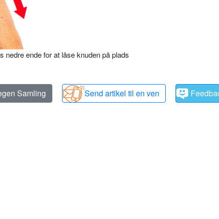
s nedre ende for at låse knuden på plads
 egen Samling
Send artikel til en ven
Feedba