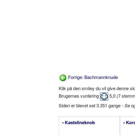
Forrige: Bachmannknude
Klik på den smiley du vil give denne s
Brugernes vurdering
5,0
(
7
stemm
Siden er blevet set 3.351 gange -
Se o
• Kastelineknob
• Kor