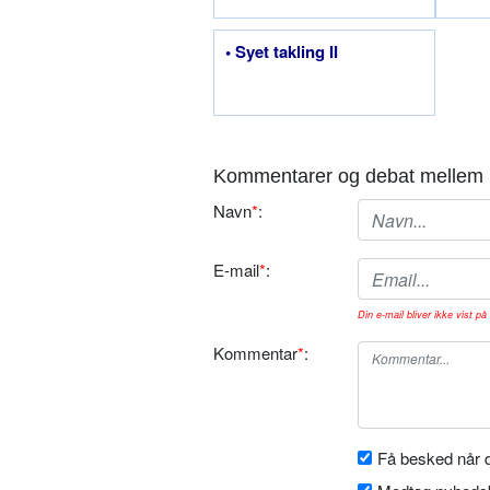
• Syet takling II
Kommentarer og debat mellem 
Navn
*
:
E-mail
*
:
Din e-mail bliver ikke vist på 
Kommentar
*
:
Få besked når d