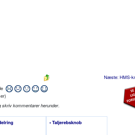
Næste: HMS-k
ide
er)
g skriv kommentarer herunder
.
delring
• Taljerebsknob