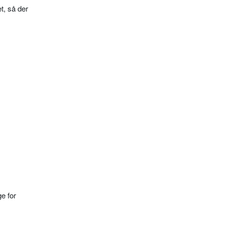
t, så der
ge for