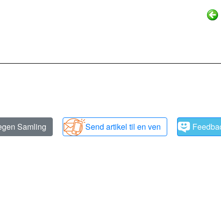
 egen Samling
Send artikel til en ven
Feedba