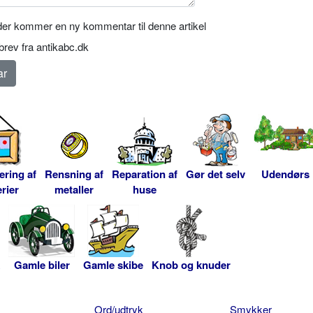
er kommer en ny kommentar til denne artikel
rev fra antikabc.dk
ering af
Rensning af
Reparation af
Gør det selv
Udendørs
rier
metaller
huse
Gamle biler
Gamle skibe
Knob og knuder
Ord/udtryk
Smykker