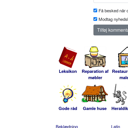
Få besked når d
Modtag nyhedsb
Leksikon
Reparation af
Restaur
møbler
male
Gode råd
Gamle huse
Heraldik
Beklædning
Latin