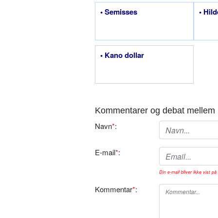
• Semisses
• Hil
• Kano dollar
Kommentarer og debat mellem 
Navn
*
:
E-mail
*
:
Din e-mail bliver ikke vist på 
Kommentar
*
: