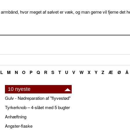
 armbånd, hvor meget af sølvet er væk, og man gerne vil fjerne det he
L
M
N
O
P
Q
R
S
T
U
V
W
X
Y
Z
Æ
Ø
Å
10 nyeste
Gulv - Nødreparation af "flyvestød"
Tyrkerknob – 4-slået med 5 bugter
Anhæftning
Angster-flaske