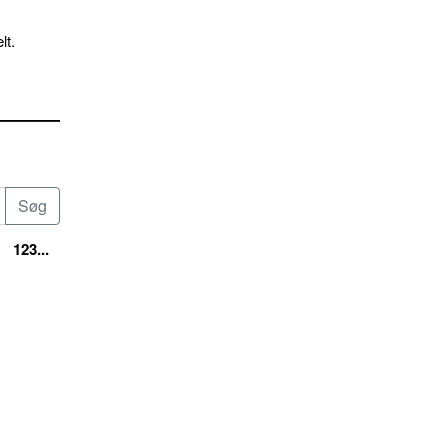
lt.
123...