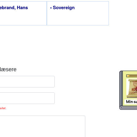
debrand, Hans
• Sovereign
læsere
sitet.