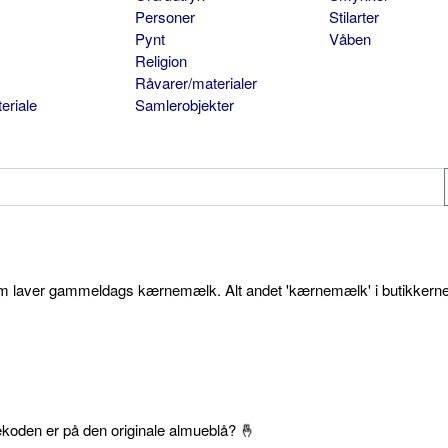
Personer
Stilarter
Pynt
Våben
Religion
Råvarer/materialer
eriale
Samlerobjekter
som laver gammeldags kærnemælk. Alt andet 'kærnemælk' i butikkerne
ekoden er på den originale almueblå? 🤞