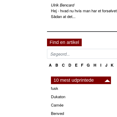
Ulrik Bencard
Hej - hvad nu hvis man har et forsølvet
Sådan at det...
Find en artikel
A
B
C
D
E
F
G
H
I
J
K
10 mest udprintede
fusk
Dukaton
Camée
Benved