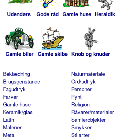
Udendørs
Gode råd
Gamle huse
Heraldik
Gamle biler
Gamle skibe
Knob og knuder
Beklædning
Naturmateriale
Brugsgenstande
Ord/udtryk
Fagudtryk
Personer
Farver
Pynt
Gamle huse
Religion
Keramik/glas
Råvarer/materialer
Latin
Samlerobjekter
Malerier
Smykker
Metal
Stilarter