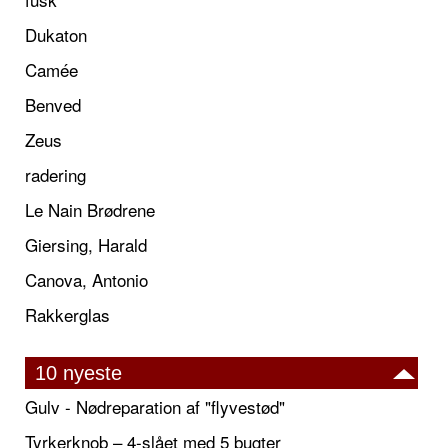
Dukaton
Camée
Benved
Zeus
radering
Le Nain Brødrene
Giersing, Harald
Canova, Antonio
Rakkerglas
10 nyeste
Gulv - Nødreparation af "flyvestød"
Tyrkerknob – 4-slået med 5 bugter