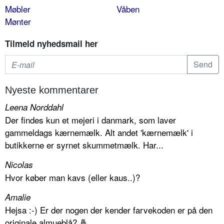
Møbler
Våben
Mønter
Tilmeld nyhedsmail her
Nyeste kommentarer
Leena Norddahl
Der findes kun et mejeri i danmark, som laver
gammeldags kærnemælk. Alt andet 'kærnemælk' i
butikkerne er syrnet skummetmælk. Har...
Nicolas
Hvor køber man kavs (eller kaus..)?
Amalie
Hejsa :-) Er der nogen der kender farvekoden er på den
originale almueblå? 🤞