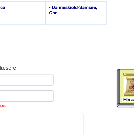
aca
• Danneskiold-Samsøe,
Chr.
læsere
sitet.