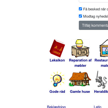
Få besked når d
Modtag nyhedsb
Leksikon
Reparation af
Restaur
møbler
male
Gode råd
Gamle huse
Heraldik
Beklædning
Latin