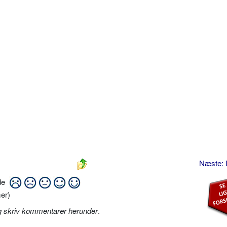
Næste:
ide
er)
g skriv kommentarer herunder
.