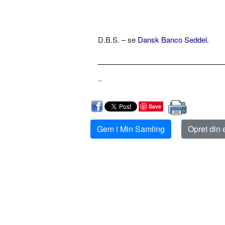
D.B.S. – se
Dansk Banco Seddel
.
..
Save
Gem i Min Samling
Opret din