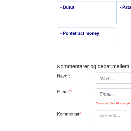
• Butut
• Pat
• Pontefract money
Kommentarer og debat mellem 
Navn
*
:
E-mail
*
:
Din e-mail bliver ikke vist på 
Kommentar
*
: