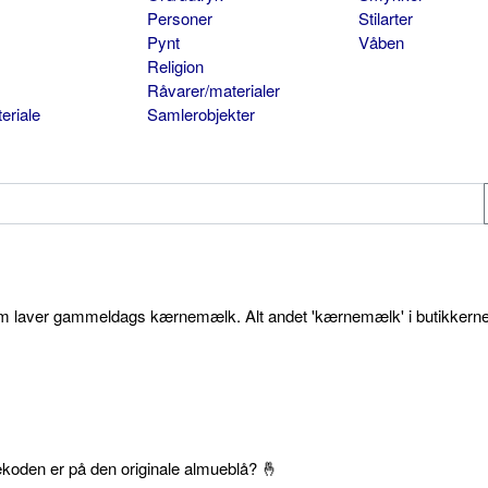
Personer
Stilarter
Pynt
Våben
Religion
Råvarer/materialer
eriale
Samlerobjekter
som laver gammeldags kærnemælk. Alt andet 'kærnemælk' i butikkerne
ekoden er på den originale almueblå? 🤞