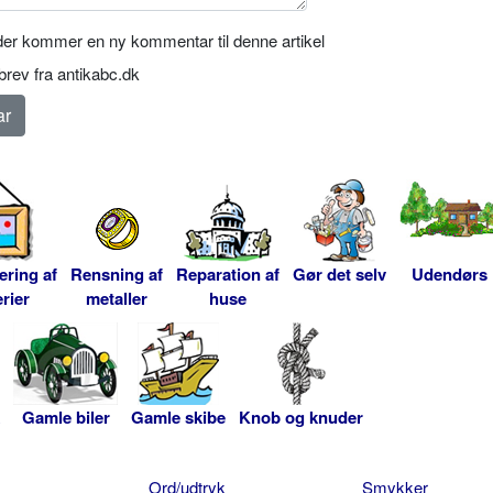
er kommer en ny kommentar til denne artikel
rev fra antikabc.dk
ering af
Rensning af
Reparation af
Gør det selv
Udendørs
rier
metaller
huse
Gamle biler
Gamle skibe
Knob og knuder
Ord/udtryk
Smykker