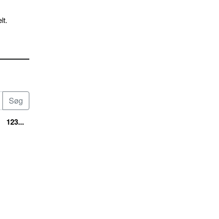
lt.
123...