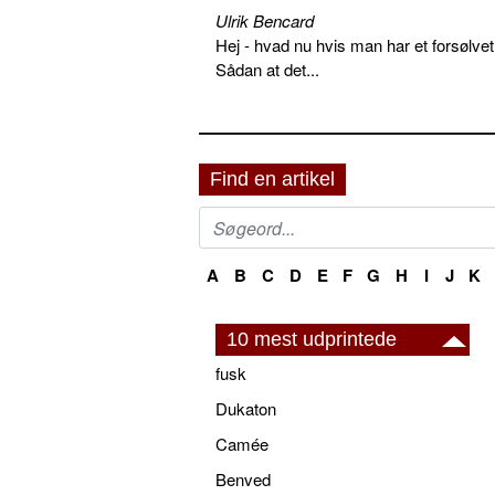
Ulrik Bencard
Hej - hvad nu hvis man har et forsølvet
Sådan at det...
Find en artikel
A
B
C
D
E
F
G
H
I
J
K
10 mest udprintede
fusk
Dukaton
Camée
Benved