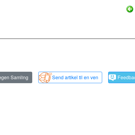
 egen Samling
Send artikel til en ven
Feedba