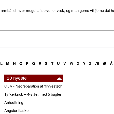
 armbånd, hvor meget af sølvet er væk, og man gerne vil fjerne det he
L
M
N
O
P
Q
R
S
T
U
V
W
X
Y
Z
Æ
Ø
Å
10 nyeste
Gulv - Nødreparation af "flyvestød"
Tyrkerknob – 4-slået med 5 bugter
Anhæftning
Angster-flaske