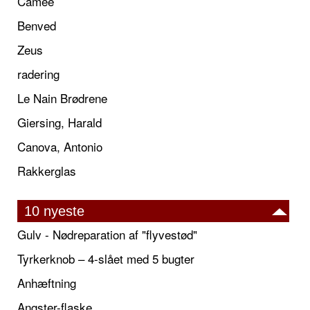
Camée
Benved
Zeus
radering
Le Nain Brødrene
Giersing, Harald
Canova, Antonio
Rakkerglas
10 nyeste
Gulv - Nødreparation af "flyvestød"
Tyrkerknob – 4-slået med 5 bugter
Anhæftning
Angster-flaske