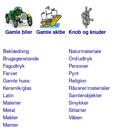
Gamle biler
Gamle skibe
Knob og knuder
Beklædning
Naturmateriale
Brugsgenstande
Ord/udtryk
Fagudtryk
Personer
Farver
Pynt
Gamle huse
Religion
Keramik/glas
Råvarer/materialer
Latin
Samlerobjekter
Malerier
Smykker
Metal
Stilarter
Møbler
Våben
Mønter