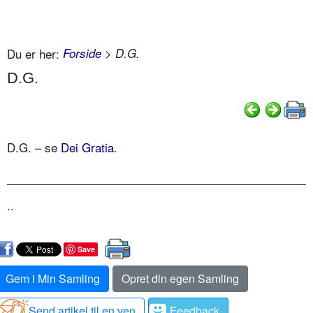
Du er her:
Forside
> D.G.
D.G.
D.G. – se
Dei Gratia
.
..
Save
Gem i Min Samling
Opret din egen Samling
Send artikel til en ven
Feedback