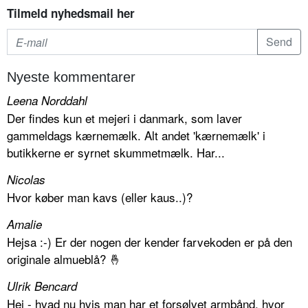
Tilmeld nyhedsmail her
Nyeste kommentarer
Leena Norddahl
Der findes kun et mejeri i danmark, som laver
gammeldags kærnemælk. Alt andet 'kærnemælk' i
butikkerne er syrnet skummetmælk. Har...
Nicolas
Hvor køber man kavs (eller kaus..)?
Amalie
Hejsa :-) Er der nogen der kender farvekoden er på den
originale almueblå? 🤞
Ulrik Bencard
Hej - hvad nu hvis man har et forsølvet armbånd, hvor