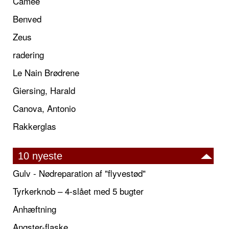
Camée
Benved
Zeus
radering
Le Nain Brødrene
Giersing, Harald
Canova, Antonio
Rakkerglas
10 nyeste
Gulv - Nødreparation af "flyvestød"
Tyrkerknob – 4-slået med 5 bugter
Anhæftning
Angster-flaske