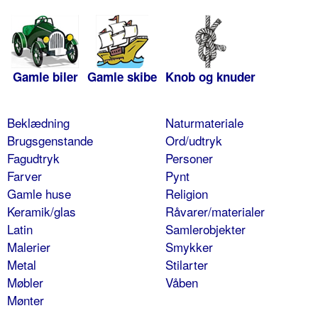
Gamle biler
Gamle skibe
Knob og knuder
Beklædning
Naturmateriale
Brugsgenstande
Ord/udtryk
Fagudtryk
Personer
Farver
Pynt
Gamle huse
Religion
Keramik/glas
Råvarer/materialer
Latin
Samlerobjekter
Malerier
Smykker
Metal
Stilarter
Møbler
Våben
Mønter