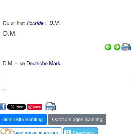
Du er her:
Forside
> D.M.
D.M.
D.M. – se
Deutsche Mark
.
..
Save
Gem i Min Samling
Opret din egen Samling
Send artikel til en ven
Feedback