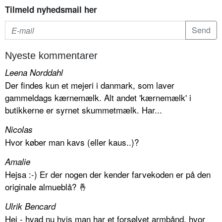
Tilmeld nyhedsmail her
Nyeste kommentarer
Leena Norddahl
Der findes kun et mejeri i danmark, som laver
gammeldags kærnemælk. Alt andet 'kærnemælk' i
butikkerne er syrnet skummetmælk. Har...
Nicolas
Hvor køber man kavs (eller kaus..)?
Amalie
Hejsa :-) Er der nogen der kender farvekoden er på den
originale almueblå? 🤞
Ulrik Bencard
Hej - hvad nu hvis man har et forsølvet armbånd, hvor