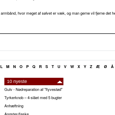
 armbånd, hvor meget af sølvet er væk, og man gerne vil fjerne det he
L
M
N
O
P
Q
R
S
T
U
V
W
X
Y
Z
Æ
Ø
Å
10 nyeste
Gulv - Nødreparation af "flyvestød"
Tyrkerknob – 4-slået med 5 bugter
Anhæftning
Angster-flaske