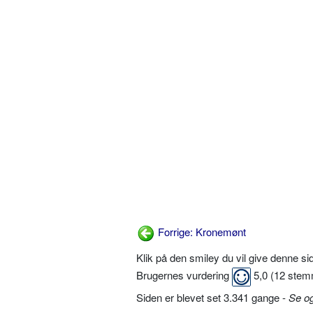
Forrige: Kronemønt
Klik på den smiley du vil give denne s
Brugernes vurdering
5,0
(
12
stem
Siden er blevet set 3.341 gange -
Se o