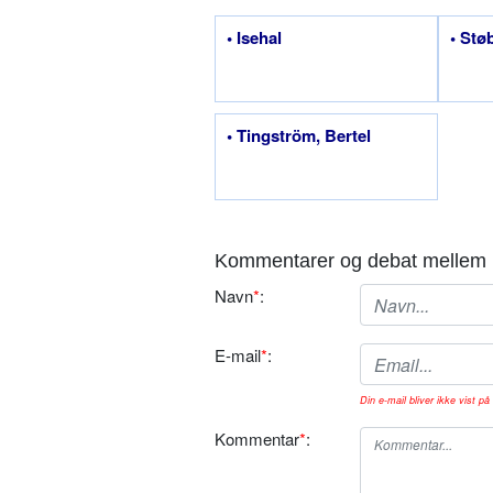
• Isehal
• Stø
• Tingström, Bertel
Kommentarer og debat mellem 
Navn
*
:
E-mail
*
:
Din e-mail bliver ikke vist på 
Kommentar
*
: