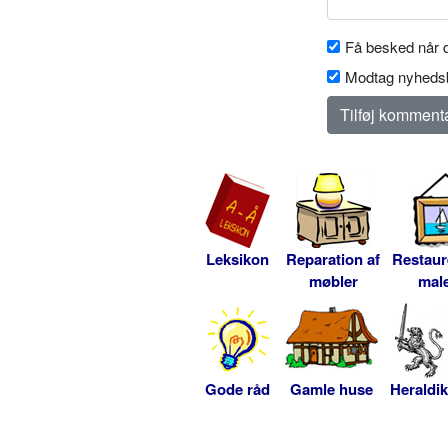
Få besked når d
Modtag nyhedsb
Leksikon
Reparation af
Restaur
møbler
male
Gode råd
Gamle huse
Heraldik