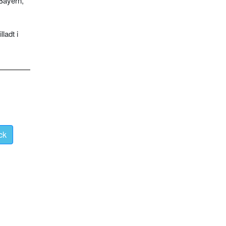
 Bayern,
ladt i
ck