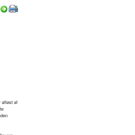
afløst af
te
eden