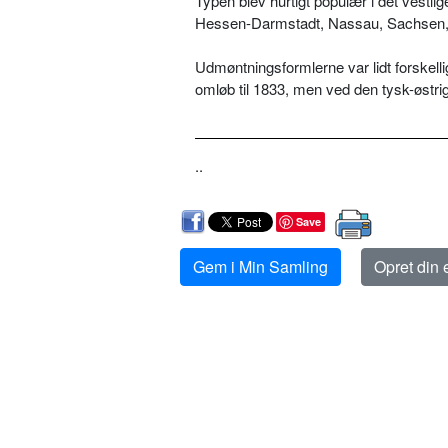
Typen blev hurtigt populær i det vestl
Hessen-Darmstadt, Nassau, Sachsen, 
Udmøntningsformlerne var lidt forskelli
omløb til 1833, men ved den tysk-østri
..
Save
Gem i Min Samling
Opret din