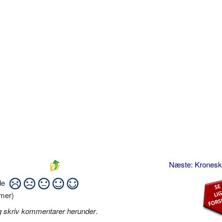
Næste: Kroneski
ide
mer)
g skriv kommentarer herunder
.