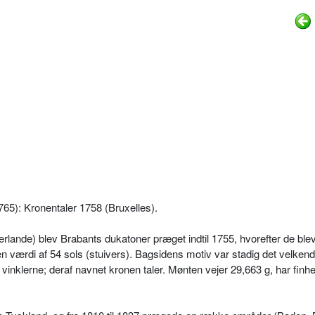
65): Kronentaler 1758 (Bruxelles).
lande) blev Brabants dukatoner præget indtil 1755, hvorefter de blev 
en værdi af 54 sols (stuivers). Bagsidens motiv var stadig det velkend
inklerne; deraf navnet kronen taler. Mønten vejer 29,663 g, har finh