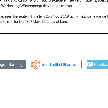
ige Tyskland, og fra 1810 til 1837 prægede en række områder (Baden,
Waldeck og Württemberg) tilsvarende mønter.
ge, men finvægten lå mellem 25,74 og 25,59 g. I Rhinlandene var de til
gske møntunion 1857 blev de sat ud af kurs.
 egen Samling
Send artikel til en ven
Feedba