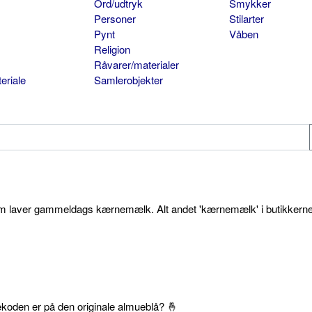
Ord/udtryk
Smykker
Personer
Stilarter
Pynt
Våben
Religion
Råvarer/materialer
eriale
Samlerobjekter
som laver gammeldags kærnemælk. Alt andet 'kærnemælk' i butikkerne
ekoden er på den originale almueblå? 🤞