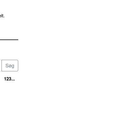
lt.
123...