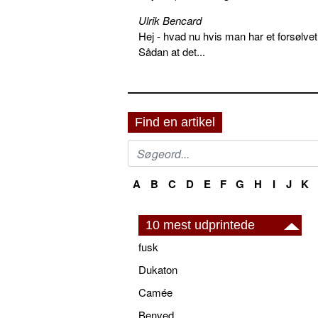
Ulrik Bencard
Hej - hvad nu hvis man har et forsølvet
Sådan at det...
Find en artikel
A
B
C
D
E
F
G
H
I
J
K
10 mest udprintede
fusk
Dukaton
Camée
Benved