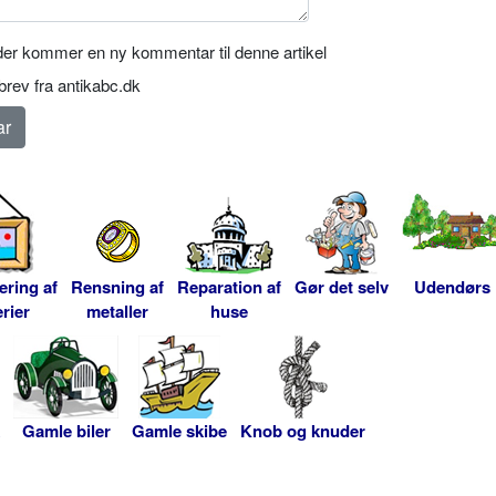
er kommer en ny kommentar til denne artikel
rev fra antikabc.dk
ering af
Rensning af
Reparation af
Gør det selv
Udendørs
rier
metaller
huse
Gamle biler
Gamle skibe
Knob og knuder