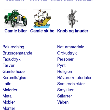
Gamle biler
Gamle skibe
Knob og knuder
Beklædning
Naturmateriale
Brugsgenstande
Ord/udtryk
Fagudtryk
Personer
Farver
Pynt
Gamle huse
Religion
Keramik/glas
Råvarer/materialer
Latin
Samlerobjekter
Malerier
Smykker
Metal
Stilarter
Møbler
Våben
Mønter