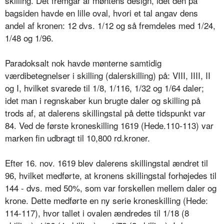
skilling. Det fremgår af møntens design, idet den på
bagsiden havde en lille oval, hvori et tal angav dens
andel af kronen: 12 dvs. 1/12 og så fremdeles med 1/24,
1/48 og 1/96.
Paradoksalt nok havde mønterne samtidig
værdibetegnelser i skilling (dalerskilling) på: VIII, IIII, II
og I, hvilket svarede til 1/8, 1/116, 1/32 og 1/64 daler;
idet man i regnskaber kun brugte daler og skilling på
trods af, at dalerens skillingstal på dette tidspunkt var
84. Ved de første kroneskilling 1619 (Hede.110-113) var
marken fin udbragt til 10,800 rd.kroner.
Efter 16. nov. 1619 blev dalerens skillingstal ændret til
96, hvilket medførte, at kronens skillingstal forhøjedes til
144 - dvs. med 50%, som var forskellen mellem daler og
krone. Dette medførte en ny serie kroneskilling (Hede:
114-117), hvor tallet i ovalen ændredes til 1/18 (8