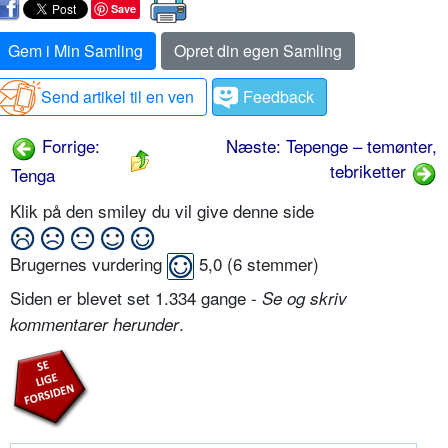
Save
Gem i Min Samling
Opret din egen Samling
Send artikel til en ven
Feedback
Forrige:
Næste: Tepenge – temønter,
tebriketter
Tenga
Klik på den smiley du vil give denne side
Brugernes vurdering
5,0
(
6
stemmer)
Siden er blevet set 1.334 gange -
Se og skriv
.
kommentarer herunder