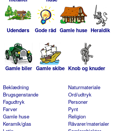
Udendørs
Gode råd
Gamle huse
Heraldik
Gamle biler
Gamle skibe
Knob og knuder
Beklædning
Naturmateriale
Brugsgenstande
Ord/udtryk
Fagudtryk
Personer
Farver
Pynt
Gamle huse
Religion
Keramik/glas
Råvarer/materialer
Latin
Samlerobjekter