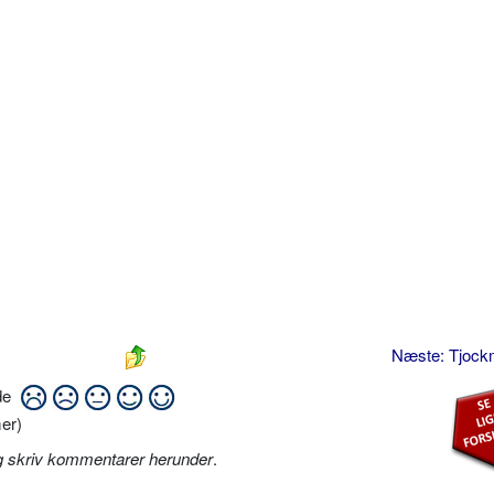
Næste: Tjoc
ide
er)
g skriv kommentarer herunder
.