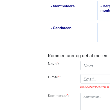
• Møntholdere
• Be
mønt
• Candareen
Kommentarer og debat mellem 
Navn
*
:
E-mail
*
:
Din e-mail bliver ikke vist på 
Kommentar
*
: