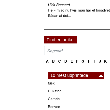
Ulrik Bencard
Hej - hvad nu hvis man har et forsølvet
Sådan at det...
Find en artikel
A
B
C
D
E
F
G
H
I
J
K
10 mest udprintede
fusk
Dukaton
Camée
Benved