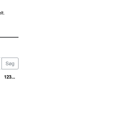
lt.
123...