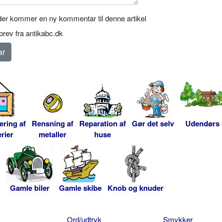
er kommer en ny kommentar til denne artikel
rev fra antikabc.dk
ering af
Rensning af
Reparation af
Gør det selv
Udendørs
rier
metaller
huse
Gamle biler
Gamle skibe
Knob og knuder
Ord/udtryk
Smykker