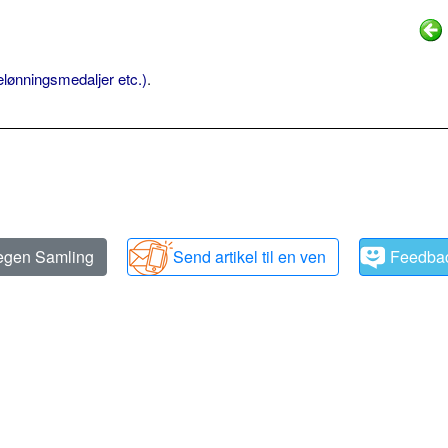
elønningsmedaljer etc.)
.
 egen Samling
Send artikel til en ven
Feedba