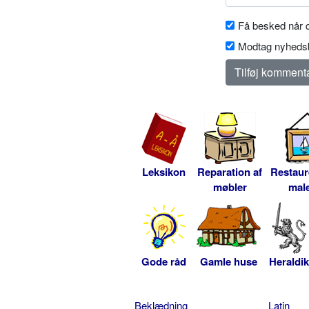
Få besked når d
Modtag nyhedsb
Leksikon
Reparation af
Restaur
møbler
male
Gode råd
Gamle huse
Heraldik
Beklædning
Latin