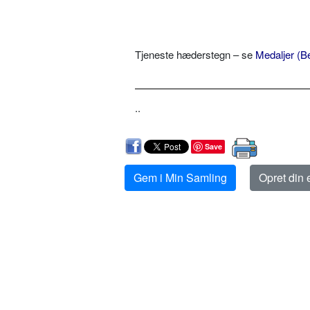
Tjeneste hæderstegn – se
Medaljer (B
..
Save
Gem i Min Samling
Opret din