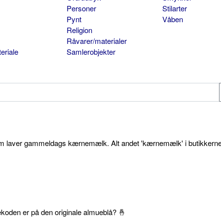
Personer
Stilarter
Pynt
Våben
Religion
Råvarer/materialer
eriale
Samlerobjekter
som laver gammeldags kærnemælk. Alt andet 'kærnemælk' i butikkerne
ekoden er på den originale almueblå? 🤞