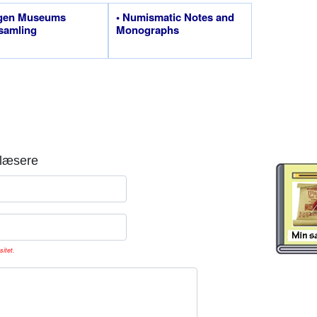
rgen Museums
• Numismatic Notes and
samling
Monographs
læsere
sitet.