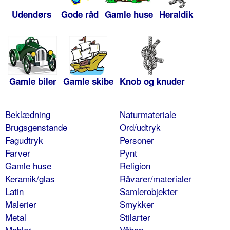
Udendørs
Gode råd
Gamle huse
Heraldik
Gamle biler
Gamle skibe
Knob og knuder
Beklædning
Naturmateriale
Brugsgenstande
Ord/udtryk
Fagudtryk
Personer
Farver
Pynt
Gamle huse
Religion
Keramik/glas
Råvarer/materialer
Latin
Samlerobjekter
Malerier
Smykker
Metal
Stilarter
Møbler
Våben