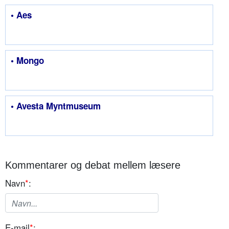
• Aes
• Mongo
• Avesta Myntmuseum
Kommentarer og debat mellem læsere
Navn
*
:
E-mail
*
: